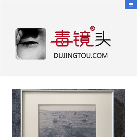
毒镜头
沿着时光逆流而上