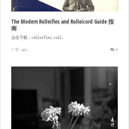
The Modern Rolleiflex and Rolleicord Guide 指
南
点击下载：rolleiflex_roll…
7 年 ago
0