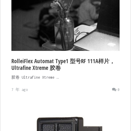
RolleiFlex Automat Type1 型号RF 111A样片，
Ultrafine Xtreme 胶卷
胶卷 Ultrafine Xtreme …
7 年 ago
0