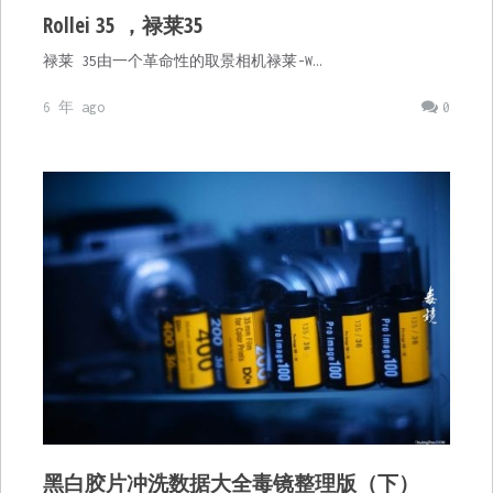
Rollei 35 ，禄莱35
禄莱 35由一个革命性的取景相机禄莱-W…
6 年 ago
0
黑白胶片冲洗数据大全毒镜整理版（下）