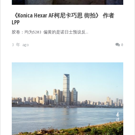
《Konica Hexar AF柯尼卡巧思 街拍》 作者
LPP
胶卷：均为5203 偏黄的是诺日士预设反…
3 年 ago
0