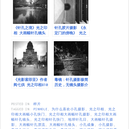
《针孔之境》光之印
针孔胶片摄影 《永
相 大画幅针孔镜头
定门的傍晚》 光之
样片
印相 针孔镜头样片
《光影索菲亚》作者
毒镜：针孔摄影极简
阎七供 光之印相810
历史，无镜头摄影介
画幅测试样片
绍
POSTED IN:
样片
TAGGED IN:
PINHOLE
,
为什么喜欢小孔摄影
,
光之印相
,
光之
印相大画幅小孔快门
,
光之印相大画幅针孔摄影
,
光之印相大画
幅针孔镜头
,
光之印相针孔快门
,
地球针孔日
,
大画幅针孔摄
影
,
大画幅针孔漂流
,
大画幅针孔镜头
,
小孔成像
,
小孔摄影
,