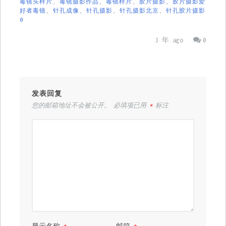
毒镜头样片
,
毒镜摄影作品
,
毒镜样片
,
胶片摄影
,
胶片摄影爱
好者毒镜
,
针孔成像
,
针孔摄影
,
针孔摄影北京
,
针孔胶片摄影
0
3 年 ago
0
发表回复
您的邮箱地址不会被公开。
必填项已用
*
标注