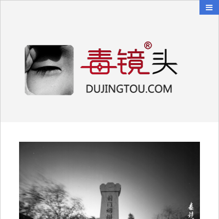
毒镜头
沿着时光逆流而上