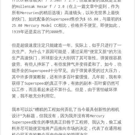
Tricor标准镜头f / 3.5和f / 2.7，但最重要的成就是全新
的Wollensak Hexar f / 2.0（在上一篇文章中提到，作为
所有Mercuries的稍后选项）高速镜头，以补充世界上最快
的快门。如此配备的Superspeed售价为$ 65.00，与最初的$
25.00 Mercury Model CC相比，价格并不便宜。即便如此，
1939年还是卖出了约3000件。
但是超级速度注定只能建造一年。实际上，似乎只进行了一
次生产。为什么？原因可能是，通过采用“便宜又脏”的方法
生产高速快门，环球影业大大削弱了其可靠性。弹簧很容易
疲劳。有些人摔坏了，有些发脾气并变得柔和了。如今，功
能齐全的Superspeed十分罕见。由于弹簧承受的过大压力，
其中许多弹簧断裂，还有许多百叶窗缓慢。几年前，我有幸
获得了Superspeed的真正干净，有效的副本-百叶窗仍然可
以工作，而且看起来还不算什么。但是，由于害怕破坏弹
簧，我不敢充分利用它。
我本可以以“糟糕的工程如何弄乱了当今最具创新性的相机
设计”为标题，但我没有，因为我并没有将Mercury
Superspeed发生的事情真正归咎于工程师。我认为，偷工减
料并尽可能便宜地将产品推向市场的决定，代表了在通用相
机公司不幸的整个历史中做出的管理决定。