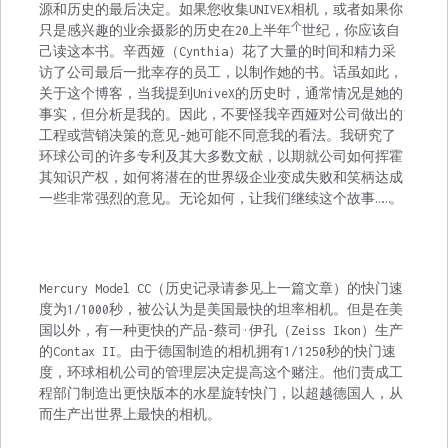
源和历史的最后决定。如果您收集UNIVEX相机，或者如果你
个
只是感兴趣的业余摄影的历史在20上半年
世纪，你应该自
己读这本书。辛西娅（Cynthia）花了大量的时间和精力采
访了公司最后一批幸存的员工，以制作她的书。话虽如此，
关于这个博客，当我提到UniveX的历史时，通常情况是她的
事实，但分析是我的。因此，不要怪我辛西娅对公司做出的
工程或营销决策的意见-她可能不同意我的看法。我研究了
环球公司的许多专利及其大多数文献，以期就公司如何挥霍
其知识产权，如何将潜在的世界级企业变成失败和笑柄达成
一些非常强烈的意见。无论如何，让我们继续这个故事……。
Mercury Model CC（历史记录请参见上一篇文章）的快门速
度为1/1000秒，被公认为是美国最快的坦率相机。但是在美
国以外，有一种更快的产品-蔡司·伊孔（Zeiss Ikon）生产
的Contax II。由于德国制造的相机拥有1/1250秒的快门速
度，环球相机公司的管理层决定提高这个赌注。他们责成工
程部门制造出更快版本的水星旋转快门，以超越德国人，从
而生产出世界上最快的相机。