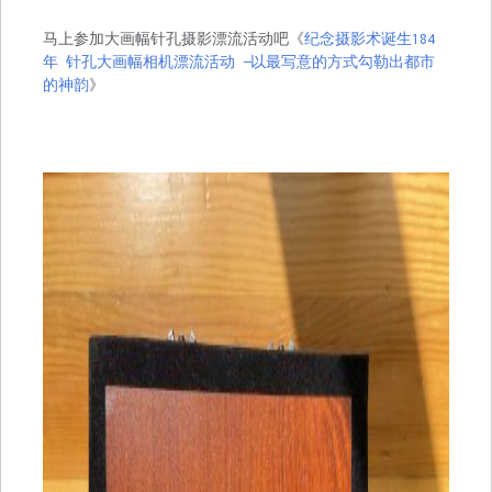
马上参加大画幅针孔摄影漂流活动吧《
纪念摄影术诞生184
年 针孔大画幅相机漂流活动 —以最写意的方式勾勒出都市
的神韵
》