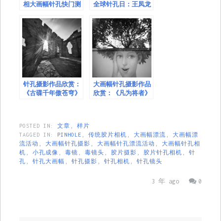
相大画幅针孔快门测
全球针孔日：王凤龙
试样片
针孔摄影作品欣赏
针孔摄影作品欣赏：
大画幅针孔摄影作品
《古碟千年傲苍穹》
欣赏：《凡为将者》
张红
作者： 李奇安
POSTED IN:
文章
,
样片
TAGGED IN:
PINHOLE
,
传统胶片相机
,
大画幅漂流
,
大画幅漂
流活动
,
大画幅针孔摄影
,
大画幅针孔漂流活动
,
大画幅针孔相
机
,
小孔成像
,
毒镜
,
毒镜头
,
胶片摄影
,
胶片针孔相机
,
针
孔
,
针孔大画幅
,
针孔摄影
,
针孔相机
,
针孔镜头
3 年 ago
0