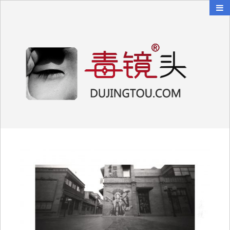
毒镜头
沿着时光逆流而上