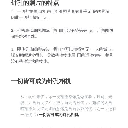
针孔的照片的特点
1、一切都在焦点内:由于针孔照片具有几乎无 限的景深，
因此一切都清晰可⻅。
2、价格最低廉的超级广⻆:由于没有镜头失 真，广⻆图像
保持绝对直线。
3、即使是热闹的街头，我们也可以拍摄空无一 人的城市:
曝光时间通常很⻓，导致移动物体周 围的运动模糊，并且
没有移动过快的物体。
一切皆可成为针孔相机
从可玩性来讲，每一次拍摄都像是做实验，时间、光
线、让画面变得不可控，而无需对焦，让繁琐的大画

幅拍摄又变得无比随意这是画面以外的优点之一，还有
一个优点:
一切皆可成为针孔相机