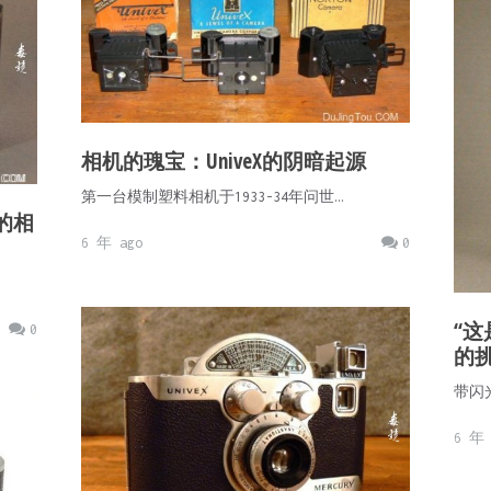
相机的瑰宝：UniveX的阴暗起源
第一台模制塑料相机于1933-34年问世…
成的相
6 年 ago
0
“
0
的挑战
带闪光
6 年 