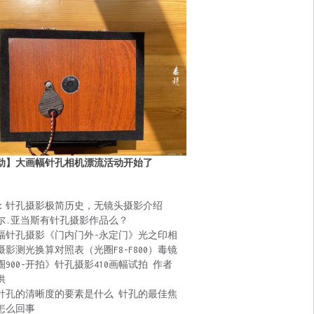
动】大画幅针孔相机漂流活动开始了
：针孔摄影极简历史，无镜头摄影介绍
尔.亚当斯有针孔摄影作品么？
幅针孔摄影《门内门外-永定门》光之印相
摄影测光换算对照表（光圈F8-F800）毒镜
圈900-开拍》针孔摄影410画幅试拍 作者
供
针孔的清晰度的要素是什么 针孔的最佳焦
怎么回事