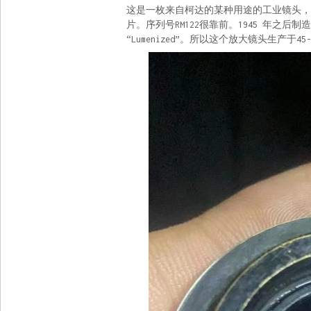
这是一枚来自柯达的某种用途的工业镜头，镜
片。序列号RM122很靠前。1945 年之后制
“Lumenized”。所以这个放大镜头生产于45