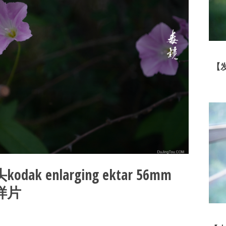
【
 enlarging ektar 56mm
样片