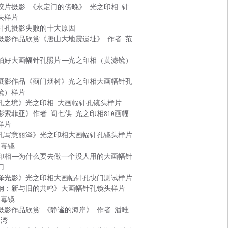
胶片摄影 《永定门的傍晚》 光之印相 针
头样片
针孔摄影失败的十大原因
摄影作品欣赏《唐山大地震遗址》 作者 范
拍好大画幅针孔照片——光之印相（黄滤镜）
摄影作品《蓟门烟树》光之印相大画幅针孔
镜）样片
孔之境》光之印相 大画幅针孔镜头样片
影索菲亚》作者 阎七供 光之印相810画幅
样片
孔写意丽泽》光之印相大画幅针孔镜头样片
 毒镜
印相——为什么要去做一个没人用的大画幅针
门
泽光影》光之印相大画幅针孔快门测试样片
钢：新与旧的共鸣》大画幅针孔镜头样片
 毒镜
摄影作品欣赏 《静谧的海岸》 作者 潘唯
台湾