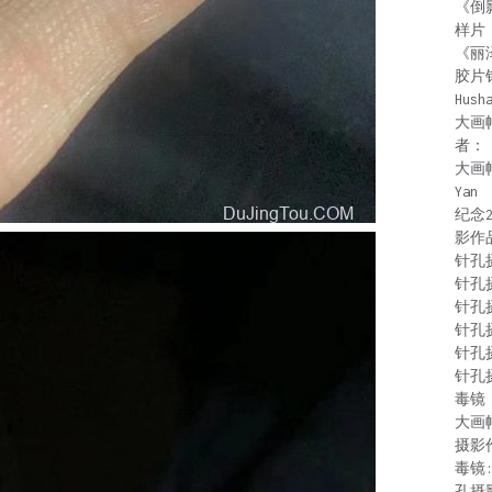
《倒
样片
《丽
胶片
Hush
大画
者：
大画
Yan
纪念
影作
针孔
针孔
针孔
针孔
针孔
针孔
毒镜：
大画
摄影
毒镜
孔摄