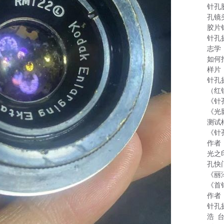
针孔
孔镜
胶片
针孔
志学
如何
样片
针孔
（红
《针
《光
测试
《针
作者
光之
孔快
《丽
《首
作者
针孔
浩 