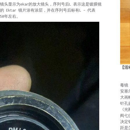
头显示为ekar的放大镜头，序列号后L 表示这是镀膜镜
造的 Ektar 镜片涂有涂层，并在序列号后标有L – 代表
-50年左右。
【活
毒镜
安塞
大画
针孔
《光
阎七
决定
距是