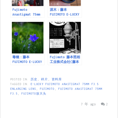
Fujimoto
涯木：藤本
Anastigmat 75mm
FUJIMOTO E-LUCKY
f3.5 放大镜头样片
38mm f2.8放大机镜
， Sony A7转接实
头资料及样片
拍
毒镜：藤本
Fujimoto 藤本照相
FUJIMOTO E-LUCKY
工业株式会社(藤本
38mm f2.8放大镜头
写真工業株式会社)
样片（第二版）
POSTED IN:
历史
,
样片
,
资料库
TAGGED IN:
E-LUCKY FUJIMOTO ANASTIGMAT 75MM F3.5
ENLARGING LENS
,
FUJIMOTO
,
FUJIMOTO ANASTIGMAT 75MM
F3.5
,
FUJIMOTO放大头
7 年 ago
2