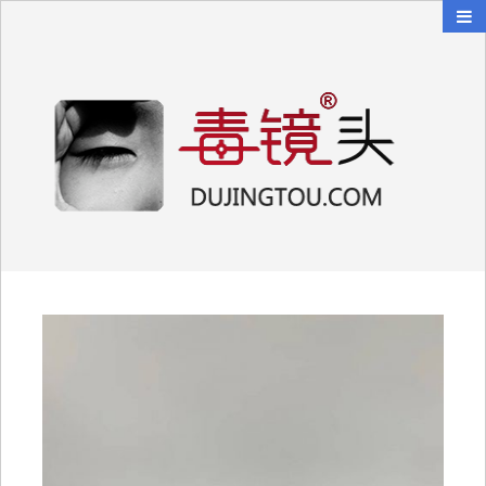
毒镜头
沿着时光逆流而上