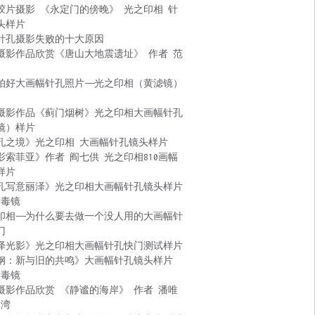
胶片摄影 《永定门的傍晚》 光之印相 针
头样片
针孔摄影失败的十大原因
摄影作品欣赏《唐山大地震遗址》 作者 范
拍好大画幅针孔照片——光之印相（黄滤镜）
摄影作品《蓟门烟树》光之印相大画幅针孔
镜）样片
孔之境》光之印相 大画幅针孔镜头样片
影索菲亚》作者 阎七供 光之印相810画幅
样片
孔写意丽泽》光之印相大画幅针孔镜头样片
 毒镜
印相——为什么要去做一个没人用的大画幅针
门
泽光影》光之印相大画幅针孔快门测试样片
钢：新与旧的共鸣》大画幅针孔镜头样片
 毒镜
摄影作品欣赏 《静谧的海岸》 作者 潘唯
台湾