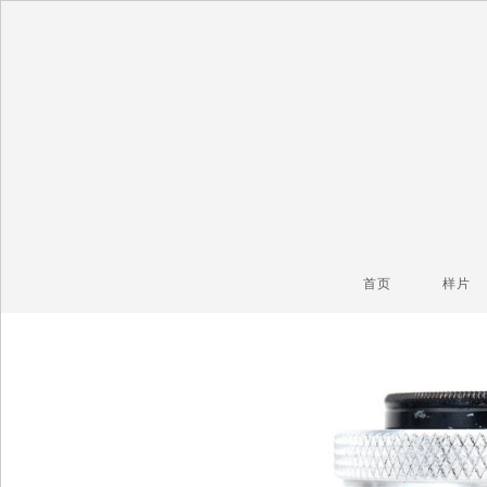
毒镜头
沿着时光逆流而上
首页
样片