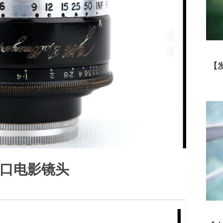
【
.99 C口电影镜头