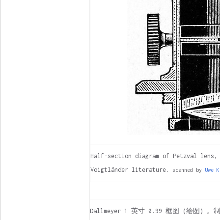
Half-section diagram of Petzval lens,
Voigtländer literature.
scanned by
Uwe K
Dallmeyer 1 英寸 0.99 框图（绘