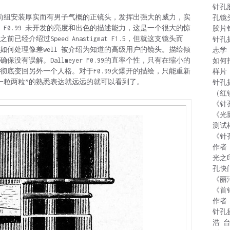
针孔
过在前组安装厚实而有男子气概的正镜头，发挥出强大的威力，实
孔镜
F0.99 未开发的亮度和出色的描述能力，这是一个很大的惊
胶片
介绍过Speed Anastigmat F1.5，但就这支镜头而
针孔
何处理像差well 被介绍为知道的高级用户的镜头。描绘倾
志学
有误解。Dallmeyer F0.99的直率个性，只有在缩小的
如何
底变回另外一个人格。对于F0.99火爆开的描绘，只能重新
样片
一粒两粒”的熟悉表达就远远的就可以看到了。
针孔
（红
《针
《光
测试
《针
作者
光之
孔快
《丽
《首
作者
针孔
浩 