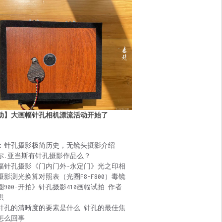
动】大画幅针孔相机漂流活动开始了
：针孔摄影极简历史，无镜头摄影介绍
尔.亚当斯有针孔摄影作品么？
幅针孔摄影《门内门外-永定门》光之印相
摄影测光换算对照表（光圈F8-F800）毒镜
圈900-开拍》针孔摄影410画幅试拍 作者
供
针孔的清晰度的要素是什么 针孔的最佳焦
怎么回事