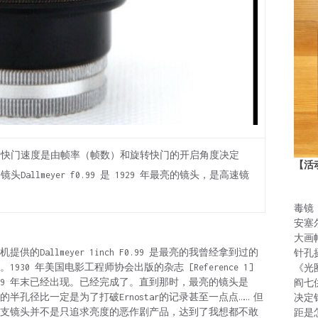
的快门速度是由帧率（帧数）和旋转快门的开启角度决定
【活
llmeyer f0.99 是 1929 年最亮的镜头，是高速镜
毒镜
安塞
大画
电影摄影机提供的Dallmeyer 1inch F0.99 是最亮的我曾经拿到过的
针孔
0 年美国电影工程师协会出版的杂志 [Reference 1]
《光
929 年末已经出现。已经完成了。直到那时，最亮的镜头是
阎七
0.99的半孔径比一定是为了打破Ernostar的记录甚至一点点…… 但
决定
，这支镜头并不是只追求亮度的恶作剧产品，达到了我想都不敢
距是