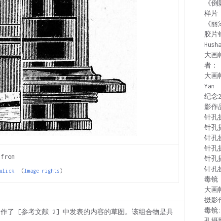
《倒
样片
《丽
胶片
Hush
大画
者：
大画
Yan
纪念
影作
针孔
针孔
针孔
针孔
 from
针孔
针孔
ulick
(
Image rights
)
毒镜：
大画
摄影
毒镜
图）。制作了 [参考文献 2] 中发表的内容的草图。该组合物是具
孔摄