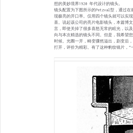
想的美妙境界1920 年代设计的镜头。
镜头配置为下图所示的Petzval型，通
现极亮的开口率。仅用四个镜头就可以实现 
喜。说起该公司的亮片电影镜头，本篇博文之前已经
言，即使关掉了很多喜怒无常的眩光，以及如
向与本次精选的镜头不同。但是，我希望您确保没
时候。光圈一开，畸变骤然溢出，剧变后，彻
打开，评价为精彩。有了这种豹纹镜片，“