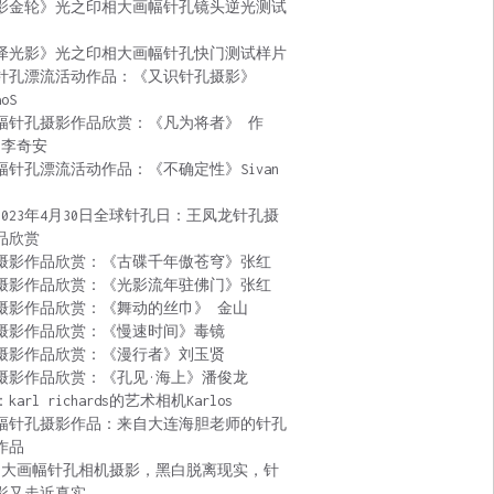
影金轮》光之印相大画幅针孔镜头逆光测试
泽光影》光之印相大画幅针孔快门测试样片
针孔漂流活动作品：《又识针孔摄影》
aoS
幅针孔摄影作品欣赏：《凡为将者》 作
 李奇安
幅针孔漂流活动作品：《不确定性》Sivan
2023年4月30日全球针孔日：王凤龙针孔摄
品欣赏
摄影作品欣赏：《古碟千年傲苍穹》张红
摄影作品欣赏：《光影流年驻佛门》张红
摄影作品欣赏：《舞动的丝巾》 金山
摄影作品欣赏：《慢速时间》毒镜
摄影作品欣赏：《漫行者》刘玉贤
摄影作品欣赏：《孔见·海上》潘俊龙
karl richards的艺术相机Karlos
幅针孔摄影作品：来自大连海胆老师的针孔
作品
:大画幅针孔相机摄影，黑白脱离现实，针
影又走近真实