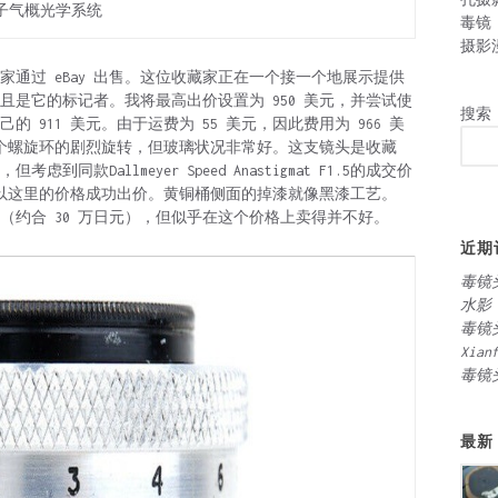
角男子气概光学系统
毒镜
摄影
收藏家通过 eBay 出售。这位收藏家正在一个接一个地展示提供
有镜头，并且是它的标记者。我将最高出价设置为 950 美元，并尝试使
搜索
 911 美元。由于运费为 55 美元，因此费用为 966 美
头有一个螺旋环的剧烈旋转，但玻璃状况非常好。这支镜头是收藏
款Dallmeyer Speed Anastigmat F1.5的成交价
够以这里的价格成功出价。黄铜桶侧面的掉漆就像黑漆工艺。
 美元（约合 30 万日元），但似乎在这个价格上卖得并不好。
近期
毒镜
水影
毒镜
Xian
毒镜
最新