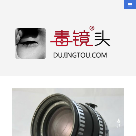
毒镜头
沿着时光逆流而上