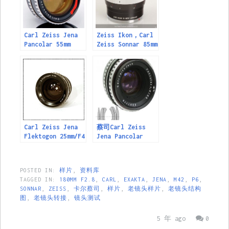
Carl Zeiss Jena
Zeiss Ikon，Carl
Pancolar 55mm
Zeiss Sonnar 85mm
F1.4 (M42)镜头资
F2（Contarex版）
料
M42口镜头
Carl Zeiss Jena
蔡司Carl Zeiss
Flektogon 25mm/F4
Jena Pancolar
& 20mm/F4 M42-
50mm F1.8（M42）
mount镜头
斑马镜头资料
POSTED IN:
样片
,
资料库
TAGGED IN:
180MM F2.8
,
CARL
,
EXAKTA
,
JENA
,
M42
,
P6
,
SONNAR
,
ZEISS
,
卡尔蔡司
,
样片
,
老镜头样片
,
老镜头结构
图
,
老镜头转接
,
镜头测试
5 年 ago
0