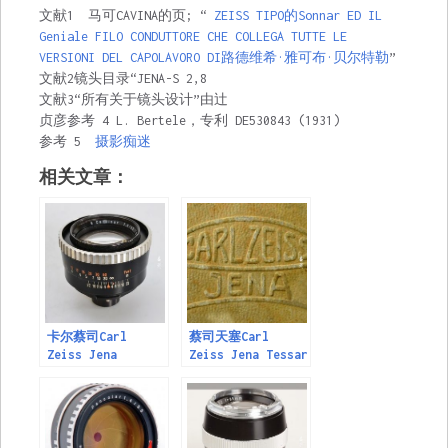
文献1 马可CAVINA的页; “
ZEISS TIPO的Sonnar ED IL
Geniale FILO CONDUTTORE CHE COLLEGA TUTTE LE
VERSIONI DEL CAPOLAVORO DI路德维希·雅可布·贝尔特勒
”
文献2镜头目录“JENA-S 2,8
文献3“所有关于镜头设计”由辻
贞彦参考 4 L. Bertele，专利 DE530843 (1931)
参考 5
摄影痴迷
相关文章：
卡尔蔡司Carl
蔡司天塞Carl
Zeiss Jena
Zeiss Jena Tessar
Cardinar 85mm
80mm
F2.8 M42改(
F2.8（M42/EXAKTA)
Pentina 卡口)镜头
镜头