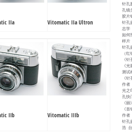
针孔
孔镜
胶片
tic IIa
Vitomatic IIa Ultron
针孔
志学
如何
样片
针孔
（红
《针
《光
测试
《针
作者
光之
孔快
《丽
《首
tic IIb
Vitomatic IIIb
作者
针孔
浩 