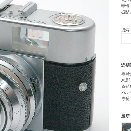
毒镜
摄影
搜索
近期
毒镜
水影
毒镜
Xian
毒镜
最新