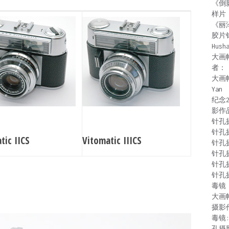
《倒
样片
《丽
胶片
Hush
大画
者：
大画
Yan
纪念
影作
针孔
针孔
tic IICS
Vitomatic IIICS
针孔
针孔
针孔
针孔
毒镜：
大画
摄影
毒镜
孔摄