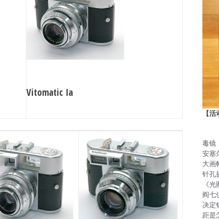
Vitomatic Ia
【活
毒镜
安塞
大画
针孔
《光
阎七
决定
距是