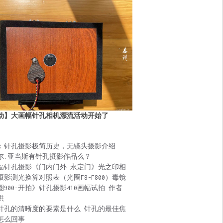
动】大画幅针孔相机漂流活动开始了
：针孔摄影极简历史，无镜头摄影介绍
尔.亚当斯有针孔摄影作品么？
幅针孔摄影《门内门外-永定门》光之印相
摄影测光换算对照表（光圈F8-F800）毒镜
圈900-开拍》针孔摄影410画幅试拍 作者
供
针孔的清晰度的要素是什么 针孔的最佳焦
怎么回事