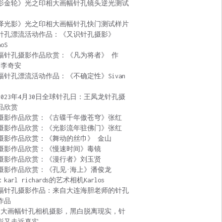
影金轮》光之印相大画幅针孔镜头逆光测试
泽光影》光之印相大画幅针孔快门测试样片
针孔漂流活动作品：《又识针孔摄影》
aoS
幅针孔摄影作品欣赏：《凡为将者》 作
 李奇安
幅针孔漂流活动作品：《不确定性》Sivan
2023年4月30日全球针孔日：王凤龙针孔摄
品欣赏
摄影作品欣赏：《古碟千年傲苍穹》张红
摄影作品欣赏：《光影流年驻佛门》张红
摄影作品欣赏：《舞动的丝巾》 金山
摄影作品欣赏：《慢速时间》毒镜
摄影作品欣赏：《漫行者》刘玉贤
摄影作品欣赏：《孔见·海上》潘俊龙
karl richards的艺术相机Karlos
幅针孔摄影作品：来自大连海胆老师的针孔
作品
:大画幅针孔相机摄影，黑白脱离现实，针
影又走近真实