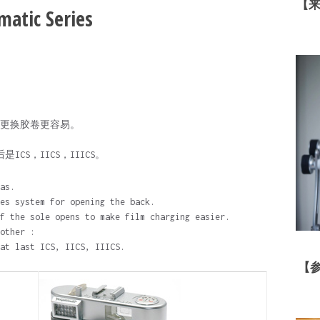
【
atic Series
更换胶卷更容易。
是ICS，IICS，IIICS。
as.
es system for opening the back.
f the sole opens to make film charging easier.
other :
at last ICS, IICS, IIICS.
【