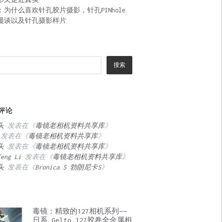
：为什么喜欢针孔胶片摄影，针孔PINhole
漫谈以及针孔摄影样片
搜索
评论
头
发表在《
毒镜老相机资料共享库
》
发表在《
毒镜老相机资料共享库
》
头
发表在《
毒镜老相机资料共享库
》
feng Li
发表在《
毒镜老相机资料共享库
》
头
发表在《
Bronica S 勃朗尼卡S
》
毒镜：精致的127相机系列——
日系 Gelto 127胶卷全金属相