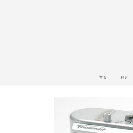
毒镜头
沿着时光逆流而上
首页
样片