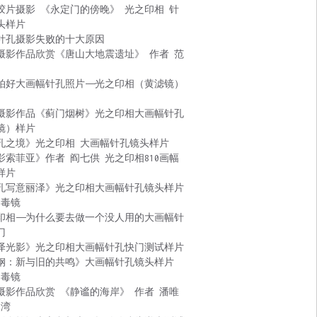
胶片摄影 《永定门的傍晚》 光之印相 针
头样片
针孔摄影失败的十大原因
摄影作品欣赏《唐山大地震遗址》 作者 范
拍好大画幅针孔照片——光之印相（黄滤镜）
摄影作品《蓟门烟树》光之印相大画幅针孔
镜）样片
孔之境》光之印相 大画幅针孔镜头样片
影索菲亚》作者 阎七供 光之印相810画幅
样片
孔写意丽泽》光之印相大画幅针孔镜头样片
 毒镜
印相——为什么要去做一个没人用的大画幅针
门
泽光影》光之印相大画幅针孔快门测试样片
钢：新与旧的共鸣》大画幅针孔镜头样片
 毒镜
摄影作品欣赏 《静谧的海岸》 作者 潘唯
台湾