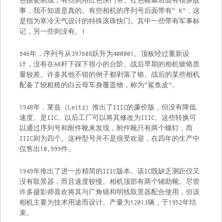
色搪瓷制成，有些则用红色快门帘。红色帷幕后面有很多故
事，我不知道是真的。有些相机的序列号后面带有“ K”，这
是指为寒冷天气设计的特殊滚珠快门。其中一些带有军事标
记，另一些则没有。1
946年，序列号从397608跃升为400001。顶板经过重新设
计，没有在AR杆下踩下很小的台阶。战后早期的相机镀铬质
量较差。许多其他不错的例子都剥落了铬。战后的某些相机
配备了较粗糙的白云母车身覆盖物，称为“鲨鱼皮”。
1948年，莱兹（Leitz）推出了IIIC的廉价版，但没有降低
速度。是IIC。以后工厂可以将其修改为IIIC。这些转换可
以通过序列号和附件靴来发现，附件靴只有两个螺钉，而
IIIC则为四个。这种型号并不是很受欢迎，在四年的生产中
仅售出10,999件。
1949年推出了进一步精简的IIIC版本。该IC既缺乏测距仪又
没有取景器，而且速度较慢。相机顶部有两个辅助靴。尽管
许多摄影师喜欢将其与广角镜和明线取景器配合使用，但该
相机主要为技术用途而设计。产量为12013辆，于1952年结
束。