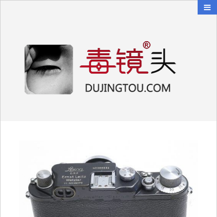
毒镜头
沿着时光逆流而上