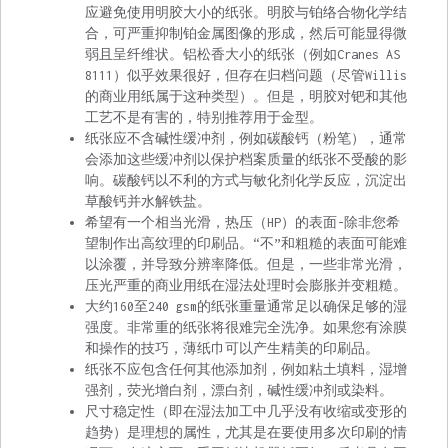
应避免使用明胶大小的纸张。明胶与铂络合物化学结
合，可严重抑制铂金属图像的形成，然后可能显得微
弱且呈纤维状。铝松香大小的纸张（例如Cranes AS
8111）似乎效果很好，但存在归档问题（尽管Willis
的商业用纸属于这种类型）。但是，明胶对钯和其他
工艺不是有害的，特别推荐用于金型。
纸张应不含碱性缓冲剂，例如碳酸钙（粉笔），通常
会添加这些缓冲剂以保护档案质量的纸张不受酸的影
响。碳酸钙以不利的方式与敏化剂化学反应，沉淀出
草酸钙并水解铁盐。
希望有一个相当光滑，热压（HP）的表面-除非您希
望制作出高纹理的印刷品。“不”和粗糙的表面可能难
以涂覆，并导致分辨率降低。但是，一些非常光滑，
压光严重的商业用纸在湿法处理时会膨胀并变粗糙。
大约160至240 gsm的纸张重量通常足以确保足够的湿
强度。非常重的纸张将很难完全洗净。如果您有涂膜
和操作的技巧，薄纸巾可以产生精美的印刷品。
纸张不应包含任何其他添加剂，例如粘土填料，湿增
强剂，荧光增白剂，漂白剂，碱性缓冲剂或染料。
尺寸稳定性（即在湿法加工中几乎没有收缩或变形的
趋势）是理想的属性，尤其是在要使用多次印刷的情