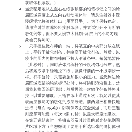
获取体积读数。）
当您稳定地从左至右在纸张顶部的铅笔标记之间的涂
层区域宽度上从左向右移动液体时，请从注射器中缓
慢缓慢地将液体排出（用两只手）。为了保持稳定，
请用注射器喷嘴轻轻接触纸张，并尝试打开不间断的
敏化剂带，但不要太慢或太挑剔-涂层上的不均匀现
象会变得均匀。
一只手握住撒布棒的一端，将笔直的中央部分放在纸
上，平行于敏化剂条，并略高于敏化剂条。然后，以
较小的压力将撒布棒向下拉入溶液条中。短暂地暂停
（几秒钟），同时液体沿着杆的长度均匀地分布，然
后将溶液条平稳地拉下纸，就像杆前的一小股潮汐一
样。杆不旋转，只需要施加很小的压力。当您到达涂
层区域底部的铅笔标记处时，将杆跳到溶液带上，然
后将其推回涂层顶部；然后再跳一次敏化剂条并将其
拉下以重复铺展。只需在纸上通过五次，就足以使其
表面层被均匀的敏化剂涂层浸透。前两遍应相当快地
进行（每次3或4秒）以确保表面完全润湿，而后三遍
则应尽可能慢（每次10到15秒）以最大程度地吸收。
在第五遍结束时，将撒布器及其过量的感光剂拖到图
片区域下方（当您微调了要用于所选纸张的确切体积