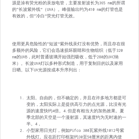
源是涂有荧光粉的汞放电管，主要发射波长为365 nm的所谓
的“长波紫外线”（UVA）。峰值输出约为410 nm的灯管也是
有效的，但“冷白”荧光灯管无效。
使用更具危险性的“短波”紫外线汞灯没有优势，而且存在很
多额外的风险，它们会迅速损坏眼睛和生物组织（低于320
nm的UVB，此时普通玻璃开始强烈吸收，低于280的UVC纳
米）。长波UVA灯以多种形式制造，用于复制目的以及家用
日晒。以下UV光源按成本升序列出：
太阳。自由的，但不确定的，并且在许多地方都是可
变的，太阳实际上是提供高引力的点光源，比没有光
源的速度快约4倍。4.但是有相当大的加热效果。夏
季北部的天空是一个漫射源，其速度约为无时速的一
半。4，
小型家用日光灯，例如Pifco 300瓦紫外线1012号紫
外线灯。应在距打印框架约30至50厘米的距离内使