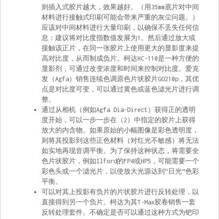
则插入式胶片越大，效果越好。（用35mm底片对中间
材料进行接触式印刷可能会带来严重的灰尘问题。）
应该对中间材料进行大量印刷，以确保不丢失任何信
息；建议将对比度指数值发展为1。然后通过放大或
接触该正片，在同一张胶片上使用更大的显影度来提
高对比度，从而制成负片。柯达HC-110是一种方便的
显影剂，可通过改变浓度和时间来控制对比度。爱克
发（Agfa）销售连续色调原色片状胶片GO210p，其优
点是对比度可变，可以通过黄色或蓝色滤光片进行调
整。
通过从相机（例如Agfa Dia-Direct）获得正的透明
度开始，可以一步一步在（2）中指定的胶片上获得
放大的内含物。如果原始的小幅图像是彩色透明度，
则将其投影到这些正色材料（对红光不敏感）将无法
如实地再现音调平衡。为了保持这种状态，将需要全
色片状胶片，例如Ilford的FP4或HP5，可能需要一个
彩色头或一个滤光片，以使放大光源达到“日光”色彩
平衡。
可以对其上投影有负片的片状胶片进行反转处理，以
直接得到另一个负片。柯达为其T-Max胶卷销售一套
反转处理套件。不确定是否可以通过这种方式为钯印