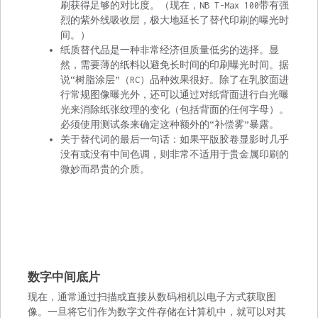
刷获得足够的对比度。（现在，NB T-Max 100带有强
烈的紫外线吸收层，极大地延长了替代印刷的曝光时
间。）
纸质替代品是一种非常经济但质量低劣的选择。显
然，需要薄的纸料以避免长时间的印刷曝光时间。据
说“树脂涂层”（RC）品种效果很好。除了在乳胶面进
行常规图像曝光外，还可以通过对纸背面进行白光曝
光来消除纸张纹理的变化（包括背面的任何字母）。
必须使用测试条来确定这种额外的“补偿雾”暴露。
关于替代词的最后一句话：如果平版胶卷显影时几乎
没有或没有中间色调，则非常不适用于贵金属印刷的
微妙而昂贵的介质。
数字中间底片
现在，通常通过扫描或直接从数码相机以电子方式获取图
像。一旦将它们作为数字文件存储在计算机中，就可以对其