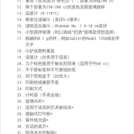
量筒（在美国为“研究生”），容量为50或100 cc
两个容量为150-200 cc的派热克斯玻璃烧杯
温度计（0-110°C）
锥形过滤漏斗（直径5-6厘米）
滤纸适合漏斗：Whatman No. 1 8-10 cm直径
小型搅拌玻璃（利口酒或“烈酒”玻璃是理想选择）
精确到0.1 g的秤，例如Salter的Model 1250或化学
天平
小铲或塑料量匙
湿度计（出售用于温室）
几个棕色瓶用于敏化剂溶液（适用于约50 cc）
不干胶标签和不可磨蚀的笔
四个照相盘子（比纸大）
印刷钳或橡胶手套
印刷方式
计时器（手表会做）
玻璃吊杆*
适用于涂层的艺术家纸张*
接触式打印框*
紫外线光源*
合适的底片*
纸张水合控制箱*