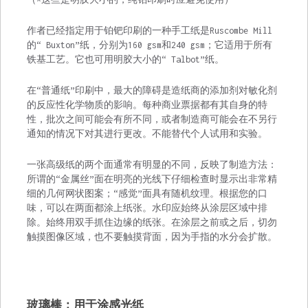
作者已经指定用于铂钯印刷的一种手工纸是Ruscombe Mill
的“ Buxton”纸，分别为160 gsm和240 gsm；它适用于所有
铁基工艺。它也可用明胶大小的“ Talbot”纸。
在“普通纸”印刷中，最大的障碍是造纸商的添加剂对敏化剂
的反应性化学物质的影响。每种商业票据都有其自身的特
性，批次之间可能会有所不同，或者制造商可能会在不另行
通知的情况下对其进行更改。不能替代个人试用和实验。
一张高级纸的两个面通常有明显的不同，反映了制造方法：
所谓的“金属丝”面在明亮的光线下仔细检查时显示出非常精
细的几何网状图案；“感觉”面具有随机纹理。根据您的口
味，可以在两面都涂上纸张。水印应始终从涂层区域中排
除。始终用双手抓住边缘的纸张。在涂层之前或之后，切勿
触摸图像区域，也不要触摸背面，因为手指的水分会扩散。
玻璃棒：用于涂感光纸