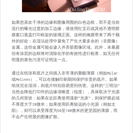
如果您喜欢干净的边缘和图像周围的白色边框，而不是当前
流行的曝光过度的加工边缘，请使用红宝石或其他不透明胶
膜窗口遮盖打印框架的玻璃正面。这样的掩膜带来了两个额
外的好处：在湿法处理中避免了产生大量多余的（非图像）
金属，这些金属可能会渗入并弄脏图像区域。此外，未暴露
但有涂层的边框将对清除化学的有效性进行检查，如无任何
明显的黄色污渍可证明这一点。
通过在纸张和底片之间插入非常薄的聚酯薄膜（例如Mylar
或Melinex），可以在接触印刷期间保护珍贵的底片。如果
纸张完全湿润，则底片特别容易受到伤害。这样的“三明治”
当然会降低打印件的边缘清晰度（锐度），具体取决于光源
的几何形状：如果在近距离使用漫射“光床”，则保护膜必须
不厚度大于20微米；如果使用距离较远的小光源（例如太
阳），则可以承受厚度为50至100微米的更坚固的薄膜，而
不会产生明显的图像扩散。