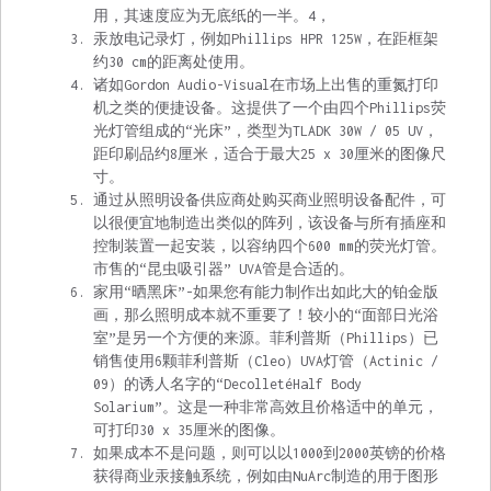
用，其速度应为无底纸的一半。4，
汞放电记录灯，例如Phillips HPR 125W，在距框架
约30 cm的距离处使用。
诸如Gordon Audio-Visual在市场上出售的重氮打印
机之类的便捷设备。这提供了一个由四个Phillips荧
光灯管组成的“光床”，类型为TLADK 30W / 05 UV，
距印刷品约8厘米，适合于最大25 x 30厘米的图像尺
寸。
通过从照明设备供应商处购买商业照明设备配件，可
以很便宜地制造出类似的阵列，该设备与所有插座和
控制装置一起安装，以容纳四个600 mm的荧光灯管。
市售的“昆虫吸引器” UVA管是合适的。
家用“晒黑床”-如果您有能力制作出如此大的铂金版
画，那么照明成本就不重要了！较小的“面部日光浴
室”是另一个方便的来源。菲利普斯（Phillips）已
销售使用6颗菲利普斯（Cleo）UVA灯管（Actinic /
09）的诱人名字的“DecolletéHalf Body
Solarium”。这是一种非常高效且价格适中的单元，
可打印30 x 35厘米的图像。
如果成本不是问题，则可以以1000到2000英镑的价格
获得商业汞接触系统，例如由NuArc制造的用于图形