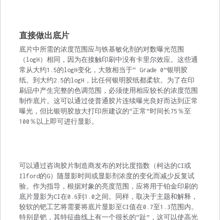
直接做出底片
底片中所需的浓度范围应与铁基敏化剂的对数曝光范围
（logH）相同，因为在接触印刷中没有卡里尔效应。这些通
常从大约1.5的logH变化，大致相当于“ Grade 0”银明胶
纸。到大约2.5的logH，比任何银明胶纸都柔软。为了在印
刷品中产生完整的色调范围，必须使用相应较长的浓度范围
制作底片。这可以通过使普通胶片连续曝光良好而达到正常
曝光，但比银明胶放大打印所建议的“正常”时间长75％至
100％以上即可进行显影。
可以通过咨询胶片制造商发布的对比度指数（柯达的CI或
Ilford的G）随显影时间或显影剂浓度的变化而减少反复试
验。作为指导，根据对象的亮度范围，应将用于铂金印刷的
底片显影为CI在0.6到1.0之间。同样，取决于主题和解释，
较软的钯工艺将需要将底片显影至CI值在0.7至1.3范围内。
特别是钯，其特征曲线上有一个很长的“趾”，这可以使高光