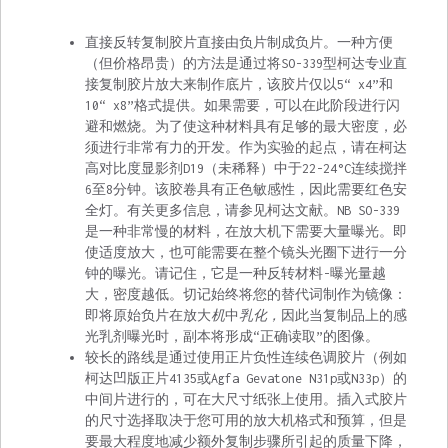
直接反转复制胶片直接由负片制成负片。一种方便
（但价格昂贵）的方法是通过将SO-339型柯达专业直
接复制胶片放大来制作底片，该胶片仅以5“ x4”和
10“ x8”格式提供。如果需要，可以在此阶段进行闪
避和燃烧。为了使这种材料具有足够的最大密度，必
须进行非常有力的开发。作为实验的起点，请在柯达
高对比度显影剂D19（未稀释）中于22-24°C连续搅拌
6至8分钟。该胶卷具有正色敏感性，因此需要红色安
全灯。有关更多信息，请参见柯达文献。NB SO-339
是一种非常慢的材料，在放大机下需要大量曝光。即
使适度放大，也可能需要在整个镜头光圈下进行一分
钟的曝光。请记住，它是一种反转材料-曝光量越
大，密度越低。切记始终将您的替代词制作为镜像：
即将原始负片
在放大
机
中
乳化，
因此当复制品上的感
光乳剂曝光时，副本将形成“正确读取”的图像。
较长的路线是通过使用正片负性连续色调胶片（例如
柯达凹版正片4135或Agfa Gevatone N31p或N33p）的
中间片进行的，可在大尺寸纸张上使用。插入式胶片
的尺寸选择取决于您可用的放大机格式和预算，但是
要最大程度地减少额外复制步骤所引起的质量下降，