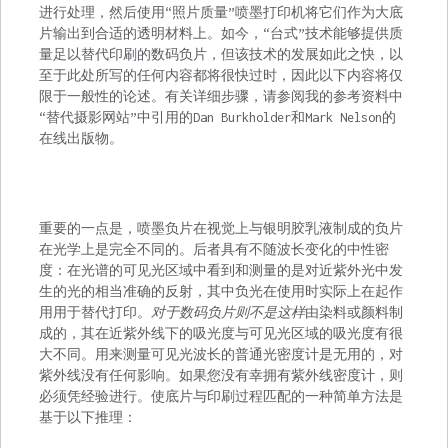
进行处理，然后使用“照片质量”喷墨打印机将它们作为大底
片输出到合适的透明材料上。如今，“台式”技术能够提供质
量足以替代印刷的数码负片，但该技术的发展如此之快，以
至于此处所写的任何内容都将很快过时，因此以下内容将仅
限于一般性的论述。有关详细步骤，请参阅我的参考资料中
“替代摄影网站”中引用的Dan Burkholder和Mark Nelson的
在线出版物。
重要的一点是，喷墨负片在视觉上与银明胶乳液制成的负片
在光学上是完全不同的。后者具有不随波长变化的中性密
度：在光谱的可见光区域中看到和测量的是对近紫外光中发
生的光的相当准确的反射，其中负光在使用时实际上在起作
用用于替代打印。
对于数码负片则不是这样
由染料或颜料制
成的，其在近紫外线下的吸光度与可见光区域的吸光度有很
大不同。用来测量可见光波长的普通光密度计是无用的，对
紫外线没有任何影响。如果您没有幸拥有紫外线密度计，则
必须凭经验进行。使底片与印刷过程匹配的一种简单方法是
基于以下推理：