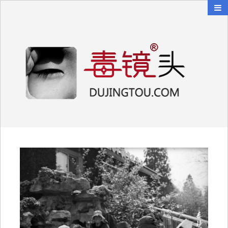
毒镜头
沿着时光逆流而上