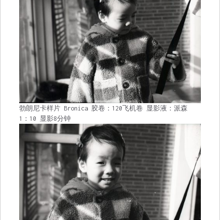
勃朗尼卡样片 Bronica 胶卷：120飞机卷 显影液：派森
1：10 显影8分钟