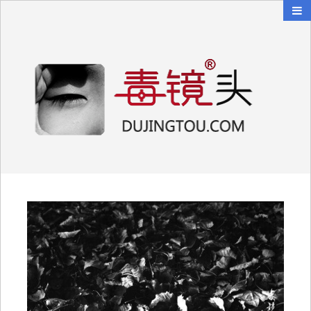
毒镜头
沿着时光逆流而上