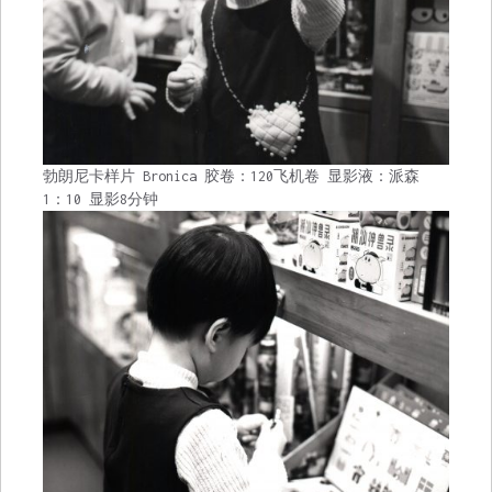
勃朗尼卡样片 Bronica 胶卷：120飞机卷 显影液：派森
1：10 显影8分钟