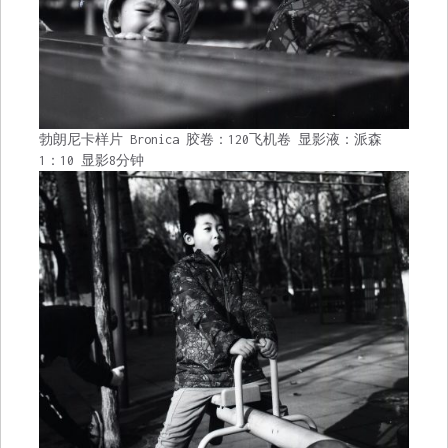
勃朗尼卡样片 Bronica 胶卷：120飞机卷 显影液：派森
1：10 显影8分钟