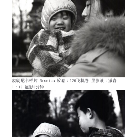
勃朗尼卡样片 Bronica 胶卷：120飞机卷 显影液：派森
1：10 显影8分钟