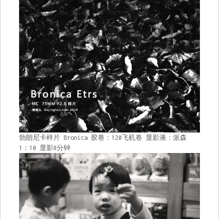
勃朗尼卡样片 Bronica 胶卷：120飞机卷 显影液：派森
1：10 显影8分钟