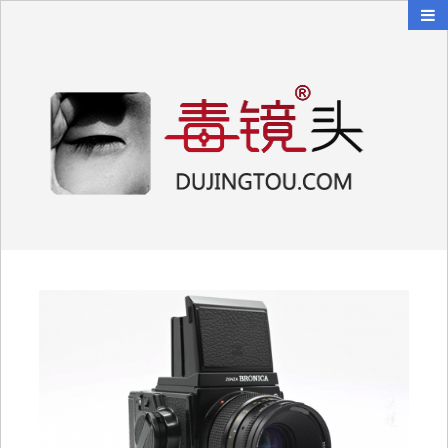
毒镜头
沿着时光逆流而上