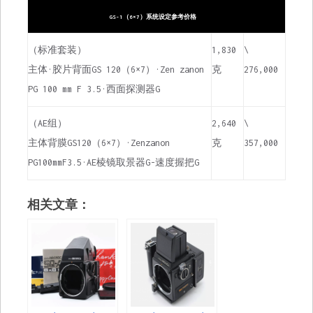
GS-1（6×7）系统设定参考价格
（标准套装）
1,830
\
主体·胶片背面GS 120（6×7）·Zen zanon
克
276,000
PG 100 mm F 3.5·西面探测器G
（AE组）
2,640
\
主体背膜GS120（6×7）·Zenzanon
克
357,000
PG100mmF3.5·AE棱镜取景器G-速度握把G
相关文章：