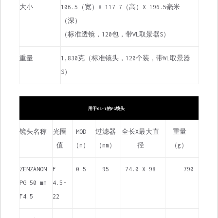
大小
106.5（宽）X 117.7（高）X 196.5毫米
（深）
（标准透镜，120包，带WL取景器S）
重量
1,830克（标准镜头，120个装，带WL取景器
S）
用于GS-1的PG镜头
镜头名称
光圈
MOD
过滤器
全长X最大直
重量
值
（m）
（mm）
径
（g）
ZENZANON
F
0.5
95
74.0 X 98
790
PG 50 mm
4.5-
F4.5
22