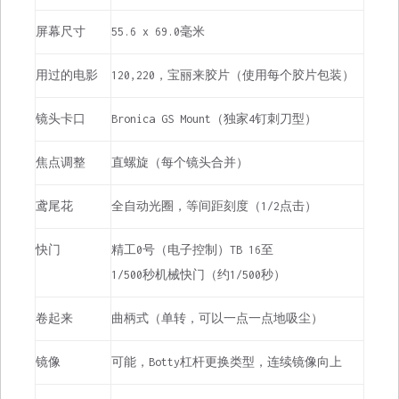
屏幕尺寸
55.6 x 69.0毫米
用过的电影
120,220，宝丽来胶片（使用每个胶片包装）
镜头卡口
Bronica GS Mount（独家4钉刺刀型）
焦点调整
直螺旋（每个镜头合并）
鸢尾花
全自动光圈，等间距刻度（1/2点击）
快门
精工0号（电子控制）TB 16至
1/500秒机械快门（约1/500秒）
卷起来
曲柄式（单转，可以一点一点地吸尘）
镜像
可能，Botty杠杆更换类型，连续镜像向上