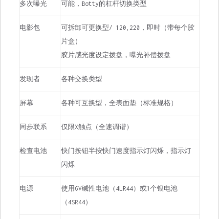
多次曝光
可能，Botty的杠杆切换类型
电影包
可拆卸可更换型/ 120,220，即时（带每个胶
片盒）
胶片感光度设定拨盘，曝光补偿拨盘
发现者
各种交换类型
屏幕
各种可互换型，全表面垫（标准规格）
同步联系
仅限X触点（全速调谐）
检查电池
快门按钮半按快门速度指示灯闪烁，指示灯
闪烁
电源
使用6V碱性电池（4LR44）或1个银电池
（4SR44）