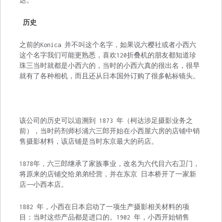
达。
历史
之前的Konica 并不叫这个名字，如果说六樱社或者小西六
这个名字我们可能更熟悉，喜欢120折叠机的朋友都知道珍
珠三当时就都是小西六的，当时的小西六真的很出名，很早
就有了各种相机，而且还从日本国外订购了很多帖标镜头。
该公司的历史可以追溯到 1873 年（柯达涉足摄影业务之
前），当时药剂师杉浦六三郎开始在小西屋六房的店铺中销
售摄影材料，该店铺是当时东京最大的药店。
1878年，六三郎继承了家族事业，改名为六代目六右卫门，
将原来的店铺交给弟弟经营，并在东京 日本桥开了一家新
店——小西本店。
1882 年，小西在日本启动了一项生产摄影相关材料的项
目：当时这些产品都是进口的。1902 年，小西开始销售