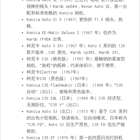
很棒的镜头！Wards ep504，Revue Auto SE。第一台
配有标准热靴的 Konica 相机。
Konica Auto S1.6（1967）更快的 f1.6 镜头。热
靴。
Konica EE-Matic Deluxe 2（1967 年）也作为
Wards rf450 出售。
柯尼卡 Auto S 261（1967 年）Auto S 系列的 126
胶片版本，CdS 测光。Wards cp302、Wards 261。
柯尼卡 C35（铬色版）（1967 年）最畅销的紧凑型
相机。“旅程”的昵称，代表体积小、便于携带。
柯尼卡Electron （1967年）
柯尼卡C35（黑色版）（1967年）
Konica C35 Flashmatic（日本）（1968 年）“C35
自动”（出口）。镀铬和黑色版本。
Konica C35 E&L（日本）（1969 年）C35 经济型。
无测距仪。“C35 V”（出口）
Konica Auto S3（出口）（1973 年）基于 C35 系列
的出色小型相机。快速镜头。仅自动曝光。日本称为
“C35 FD”。Auto S3 仅生产黑色。C35 FD 也生产镀
铬款。
Konica C35 EF（1976 年）第一款内置闪光灯的机