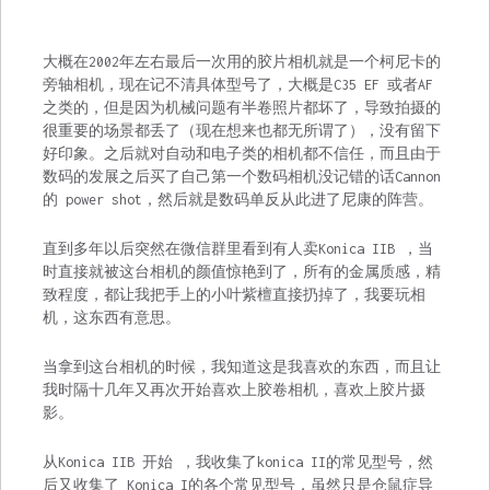
大概在2002年左右最后一次用的胶片相机就是一个柯尼卡的
旁轴相机，现在记不清具体型号了，大概是C35 EF 或者AF
之类的，但是因为机械问题有半卷照片都坏了，导致拍摄的
很重要的场景都丢了（现在想来也都无所谓了），没有留下
好印象。之后就对自动和电子类的相机都不信任，而且由于
数码的发展之后买了自己第一个数码相机没记错的话Cannon
的 power shot，然后就是数码单反从此进了尼康的阵营。
直到多年以后突然在微信群里看到有人卖Konica IIB ，当
时直接就被这台相机的颜值惊艳到了，所有的金属质感，精
致程度，都让我把手上的小叶紫檀直接扔掉了，我要玩相
机，这东西有意思。
当拿到这台相机的时候，我知道这是我喜欢的东西，而且让
我时隔十几年又再次开始喜欢上胶卷相机，喜欢上胶片摄
影。
从Konica IIB 开始 ，我收集了konica II的常见型号，然
后又收集了 Konica I的各个常见型号，虽然只是仓鼠症导