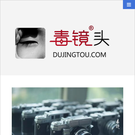
毒镜头
沿着时光逆流而上