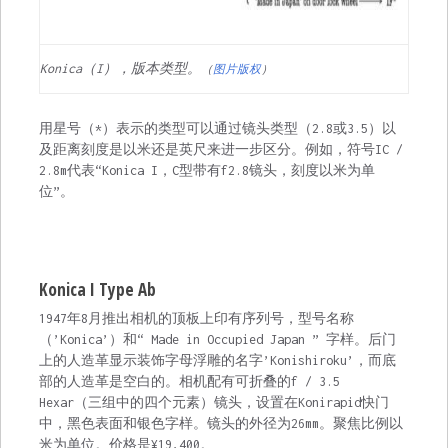
Konica（I），版本类型。
（
图片版权
）
用星号（*）表示的类型可以通过镜头类型（2.8或3.5）以
及距离刻度是以米还是英尺来进一步区分。例如，符号IC /
2.8m代表“Konica I，C型带有f2.8镜头，刻度以米为单
位”。
Konica I Type Ab
1947年8月推出
相机的顶板上印有序列号，型号名称
（’Konica’）和“ Made in Occupied Japan ” 字样。后门
上的人造革显示装饰字母浮雕的名字’Konishiroku’，而底
部的人造革是空白的。相机配有可折叠的f / 3.5
Hexar（三组中的四个元素）镜头，设置在Konirapid快门
中，黑色表面和银色字样。镜头的外径为26mm。聚焦比例以
米为单位。价格是¥19,400。