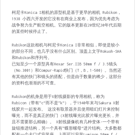
柯尼卡Konica I相机的原型机是基于更早的相机 Rubikon，
1938 小西六开发的它没有在商业上发布，因为优先考虑为
战争努力生产航空相机。它的版本更新在20世纪30年代后期
的某些时候停止了。
Rubikon这款相机与柯尼卡Konica I非常相似，即使是较小
的部分不同，也几乎没有什么区别。顶盖上文字Rokuoh-SHA
和Rubikon和序列号。
已知至少一个原型具有Hexar Ser.IIB 50mm f / 3.5镜头
（No.3001）和Compur-Rapid快门（T，B，1-500）。当然还
有其他的快门和镜头的搭配，但是由于数量的稀少，这部分
的资料也渐渐的不可查。
Rubikon的机身是用于X射线摄影的专用相机，称为
Rubicon（带有“c”而不是“k”），于1940年末与Sakura X射
线胶片一起发布。 这没有取景器并且使用暗幻灯片来控制
曝光，而不是真正的快门（X射线曝光比胶片曝光更长，并
且不需要那么精确）。 X射线摄像机有几种变体-一个带有
旋钮推进结构，另一个具有“蝶形螺母”进片结构。大多数都
配有一个卡口式安装座，上面可以安装Luminon 50mm f /