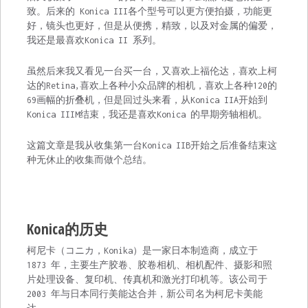
致。后来的 Konica III各个型号可以更方便拍摄，功能更
好，镜头也更好，但是从便携，精致，以及对金属的偏爱，
我还是最喜欢Konica II 系列。
虽然后来我又看见一台买一台，又喜欢上福伦达，喜欢上柯
达的Retina,喜欢上各种小众品牌的相机，喜欢上各种120的
69画幅的折叠机，但是回过头来看，从Konica IIA开始到
Konica IIIM结束，我还是喜欢Konica 的早期旁轴相机。
这篇文章是我从收集第一台Konica IIB开始之后准备结束这
种无休止的收集而做个总结。
Konica的历史
柯尼卡（コニカ，Konika）是一家日本制造商，成立于
1873 年，主要生产胶卷、胶卷相机、相机配件、摄影和照
片处理设备、复印机、传真机和激光打印机等。该公司于
2003 年与日本同行美能达合并，新公司名为柯尼卡美能