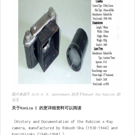
图片来源于 Dirk H. R. Spennemann 的关于Rokuoh Sha Rubicon 的
论文
关于Konica I 的更详细资料可以阅读
《History and Documentation of the Rubicon x-Ray
camera, manufactured by Rokuoh-Sha (1938–1944) and
Konishiroku (1946–1960).》