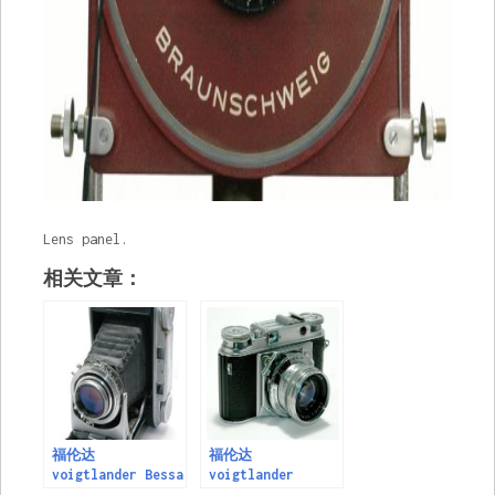
Lens panel.
相关文章：
福伦达
福伦达
voigtlander Bessa
voigtlander
II Series 1950 to
Prominent