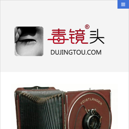
毒镜头
沿着时光逆流而上