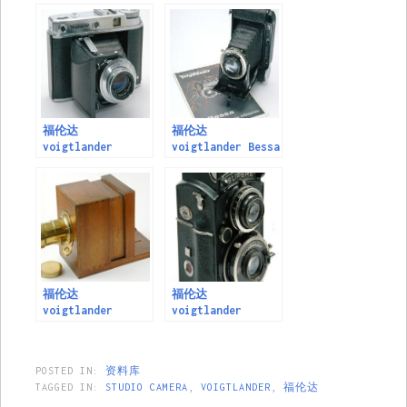
1956.
Series(1950-1959)
福伦达
福伦达
voigtlander
voigtlander Bessa
Perkeo Series
RF series (1936-
(1950-1958)
1950)
福伦达
福伦达
voigtlander
voigtlander
Sliding box
Superb Series
camera 1843
POSTED IN:
资料库
TAGGED IN:
STUDIO CAMERA
,
VOIGTLANDER
,
福伦达