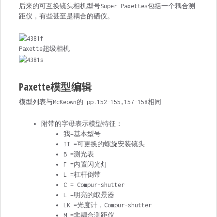
后来的可互换镜头相机型号Super Paxettes包括一个
耦合测
距仪
，有些甚至是耦合的硒仪。
Paxette超级相机
Paxette模型
编辑
模型列表与
McKeown的
pp.152-155,157-158相同
附带的字母表示模型特征：
我=基本型号
II =可更换的螺旋安装镜头
B =测光表
F =内置闪光灯
L =杠杆倒带
C = Compur-shutter
L =明亮的取景器
LK =光度计，Compur-shutter
M =非耦合测距仪