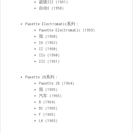
超级III（1961）
自动I（1958）
Paxette Electromatic系列：
Paxette Electromatic
（1959）
我（1960）
IA（1962）
II（1960）
IIs（1960）
III（1961）
Paxette 28系列：
Paxette 28
（1964）
我（1965）
汽车（1965）
B（1964）
BC（1965）
F（1965）
LK（1965）