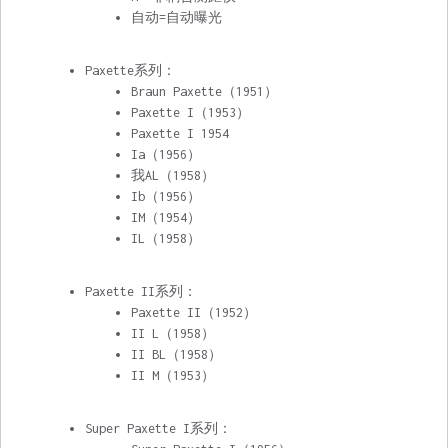
自动=自动曝光
Paxette系列：
Braun Paxette
（1951）
Paxette I
（1953）
Paxette I 1954
Ia（1956）
我AL（1958）
Ib（1956）
IM（1954）
IL（1958）
Paxette II系列：
Paxette II
（1952）
II L（1958）
II BL（1958）
II M（1953）
Super Paxette I系列：