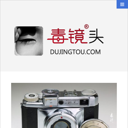
毒镜头
沿着时光逆流而上