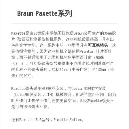
Braun Paxette系列
Paxette
是由20世纪中期德国纽伦堡Braun公司生产的
35mm胶
片
取景器
和
测距仪相机系列
。这些相机质量很高，具有出
色的光学性能。这一系列中的一些型号具有
可互换镜头
，这
是值得注意的，因为这些相机全部使用Prontor 叶片百叶
窗，而不是通常用于此类相机的焦平面百叶窗（如徕
卡）
）。可互换镜头型号提供由不同着名镜片制造商生产
的几种不同镜头系列，包括35mm（中等广角）至135mm（长
焦）的尺寸。
Paxette镜头采用M39螺丝安装，与Leica M39螺丝安装
（Leica螺纹安装，LTM）机械兼容，但法兰焦距不同，因为
叶片快门比焦平面快门需要更多空间，因此Paxette镜头不
是可与徕卡镜头互换。
还有Paxette
SLR
型号，
Paxette Reflex
。