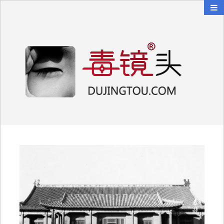
毒镜头
沿着时光逆流而上