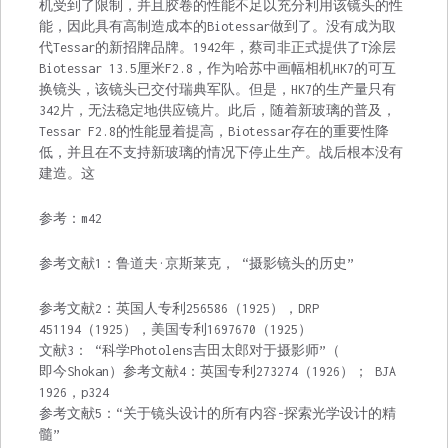
机受到了限制，并且胶卷的性能不足以充分利用该镜头的性
能，因此具有高制造成本的Biotessar做到了。没有成为取
代Tessar的新招牌品牌。1942年，蔡司非正式提供了T涂层
Biotessar 13.5厘米F2.8，作为哈苏中画幅相机HK7的可互
换镜头，该镜头已交付瑞典军队。但是，HK7的生产量只有
342片，无法稳定地供应镜片。此后，随着新玻璃的普及，
Tessar F2.8的性能显着提高，Biotessar存在的重要性降
低，并且在不支持新玻璃的情况下停止生产。战后根本没有
建造。这
参考：m42
参考文献1：鲁道夫·京斯莱克， “摄影镜头的历史”
参考文献2：英国人专利256586（1925），DRP
451194（1925），美国专利1697670（1925）
文献3： “科学Photolens吉田太郎对于摄影师”（
即今Shokan）参考文献4：英国专利273274（1926）； BJA
1926，p324
参考文献5：“关于镜头设计的所有内容-探索光学设计的精
髓”