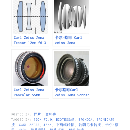
头
Carl Zeiss Jena
卡尔·蔡司 Carl
Tessar 12cm f6.3
zeiss Jena
早期型号镜头
Pancolar 50mm
F1.8（M42） 镜头
资料
Carl Zeiss Jena
卡尔蔡司Carl
Pancolar 55mm
Zeiss Jena Sonnar
F1.4 (M42)镜头资
180mm F2.8 ( P6
料
/M42/Exakta)镜头
资料
POSTED IN:
样片
,
资料库
TAGGED IN:
10CM F2.9
,
BIOTESSAR
,
BRONICA
,
BRONICA转
接
,
CARL ZEISS
,
JENA
,
中画幅转接
,
勃朗尼卡转接
,
卡尔·蔡