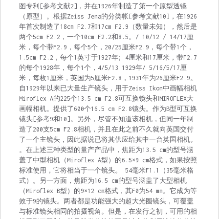
图专利[参考文献2]，并在1926年制造了第一个原型透镜
（原型）。根据Zeiss Jena的分类帐[参考文献10]，在1926
年首次制造了1​​8cm F2.7和17cm F2.9（数量未知），然后是
两个5cm F2.2，一个10cm F2.2和8.5。/ 10/12 / 14/17厘
米，每个带F2.9，每个5个，20/25厘米F2.9，每个带1个，
1.5cm F2.2，每个1英寸于1927年; 4厘米和17厘米，带F2.7
的每个1928年，每个1个，4/5/13 1929年/ 5/16/5/17厘
米，每枚1厘米，英国为5厘米F2.8，1931年为26厘米F2.9。
自1929年以来已大量生产镜头，用于Zeiss Ikon中画幅相机
Miroflex A的225个13.5 cm F2.8可互换镜头和MIROFLEX大
画幅相机。提供了600个16.5 cm F2.8镜头。作为B型可互换
镜头[参考9和10]。另外，尽管不知道该相机，但同一年制
造了200支5cm F2.8相机，并且在此之前不久就向英国交付
了一个主镜头，因此据说已将其供应给其中一台英国相机。
。在上述三种类型的量产产品中，焦距为13.5 cm的型号涵
盖了中型相机（Miroflex A型）的6.5×9 cm格式，如果按照
标准使用，它将相当于一个镜头。 54毫米F1.1（35毫米格
式）。另一方面，焦距为16.5 cm的型号涵盖了大型相机
（Miroflex B型）的9×12 cm格式，其F0为54 mm。它成为等
效于9的镜头。两者都是功能强大的超大光圈镜头，可覆盖
与标准镜头相同的拍摄视角。但是，在发行之初，可用的相