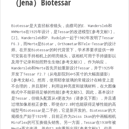
（Jena）Biotessar
Biotessar是大直径标准镜头，由蔡司的E. Wandersleb和
WWMerte在1925年设计，是Tessar的改进模型[参考文献1]，
[2]。Wandersleb和P. Rudolph一起于1902年发明了Tessar
F6.3，而Merte是Biotar，Orthometar和Tele-Tessar的设计
师。在开发Biotessar的时代背景下，学术界要求提供一种
可安装在手持相机上的明亮镜头，该相机可用于手持摄影以
及用于记录和拍照野生生物[参考文献3] 。作为响应，
Wandersleb和Merte首先开始重新设计Tessar，并于1925年
开发了Tessar F2.7（从电影院到4×5英寸的大幅面摄影）
[参考文献4]。然而，使用耶拿玻璃的常规设计在畸变上是
不合理的，并且那时，利用这种亮度和玻璃材料，在大图像
格式中不能获得足够的性能[参考文献5]。因此，基本设计
是Tessar，但镜头配置从4更改为6（请参见下图），并且通
过增加像差校正参数，即使在F2.8时也能获得足够性能的高
端型号Biotessar是二手的，它是新开发的。Biotessar的大
规模生产始于1929年，目前正作为Zeiss Ikon的中画幅相机
Miroflex的可互换镜头销售。另一方面，Tessar在1930年被
Merte再次改进，并在F2.8中重新出现[参考文献6]。但是，