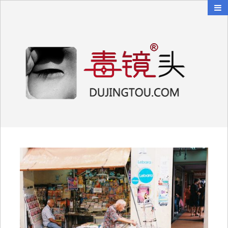
毒镜头
沿着时光逆流而上