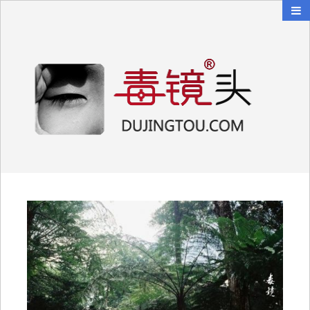
毒镜头
沿着时光逆流而上