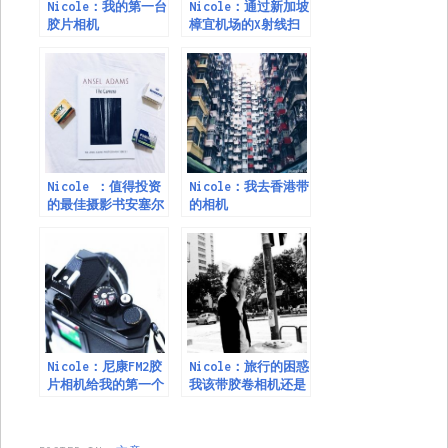
Nicole：我的第一台
Nicole：通过新加坡
胶片相机
樟宜机场的X射线扫
描胶片
Nicole ：值得投资
Nicole：我去香港带
的最佳摄影书安塞尔
的相机
·亚当斯（Ansel
Adams）《相机》
Nicole：尼康FM2胶
Nicole：旅行的困惑
片相机给我的第一个
我该带胶卷相机还是
直观印象
数码相机？