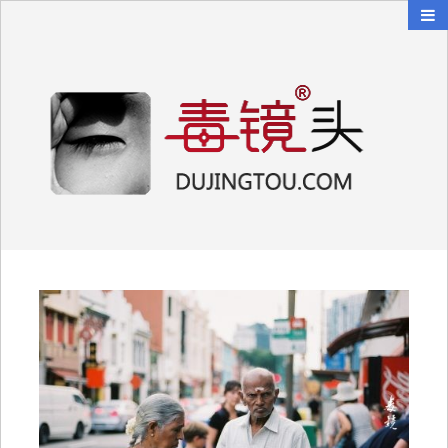
毒镜头
沿着时光逆流而上