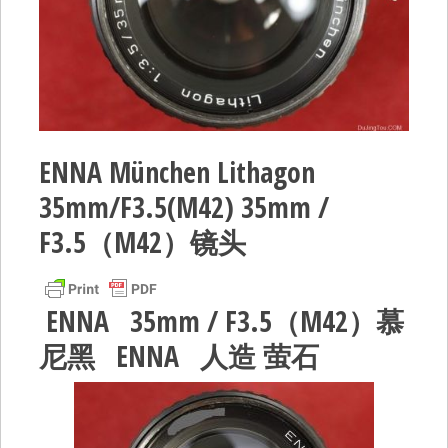
ENNA München Lithagon
35mm/F3.5(M42) 35mm /
F3.5（M42）镜头
ENNA 35mm / F3.5（M42）慕
尼黑 ENNA 人造 萤石