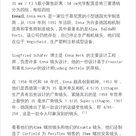
35 mm / F3.5最小聚焦距离：50 cm光学配置是将三重透镜
分为四组，每组四组
Enna
或 Enna Werk 是一家位于慕尼黑的小型德国光学制造
商，从 1920 年到 1992 年活跃。Enna 为许多德国相机制
造商和零售商制造镜头，其中最著名的是
Alpa
、
Balda
和
Ports
。该公司仍然存在，但已停止生产相机镜头。他们现
在位于 Wegscheid，生产塑料注射成型设备。
Siegfried Schäfer 博士是 Enna Werk 的主要设计工程
师，负责许多 Enna 镜头设计。他的一些设计基于
Ernostar
和著名
Sonnar
的设计师
Ludwig
Bertele 的草稿。
在 1950 年代和 60 年代，Enna 颇具创新精神。1953 年，
他们是西德第一家为 35 毫米单反相机 4.5/35 Lithagon
生产具有后焦设计
的
广角镜头。紧随其后的是 1958 年世界
上最快的 35 毫米广角镜头 1.9/35 Super-Lithagon。1961
年，德国推出了第一款设计的远摄变焦镜头，即 4/85-
[1]
250，这是一款令人印象深刻的镜头。
看看他们的
42mm 螺丝镜头
和他们的
Exakta 镜头
。他们还制
造了 Corfield 为 Periflex 销售的 39mm 螺丝安装镜头，