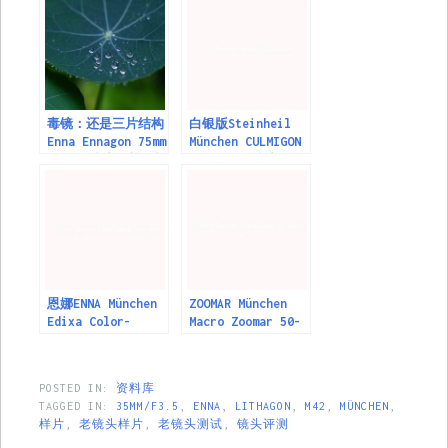
毒镜：还是三片结构
白银版Steinheil
Enna Ennagon 75mm
München CULMIGON
f/3.5 镜头资料及样
35mm/F4.5镜头
片
恩娜ENNA München
ZOOMAR München
Edixa Color-
Macro Zoomar 50-
Ennalyt 50mm
125mm F4 (M42)镜
F1.9(M42)镜头
头测试
POSTED IN:
资料库
TAGGED IN:
35MM/F3.5
,
ENNA
,
LITHAGON
,
M42
,
MÜNCHEN
,
样片
,
老镜头样片
,
老镜头测试
,
镜头评测