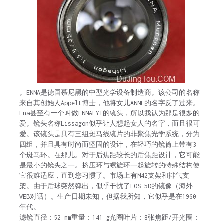
。ENNA是德国慕尼黑的中型光学设备制造商。该公司的名称
来自其创始人Appelt博士，他将女儿ANNE的名字反了过来。
Ena甚至有一个叫做ENNALYT的镜头，所以我认为那是很多的
爱。镜头名称Lissagon似乎让人想起女人的名字，而且很可
爱。该镜头是具有三组斑马线镜片的非聚焦光学系统，分为
四组，并且具有时尚而坚固的设计，在轻巧的镜筒上带有3
个斑马环。在那儿。对于后焦距较长的后焦距设计，它可能
是最小的镜头之一。挤压环与螺旋环一起旋转的特殊结构使
它很难适应，直到您习惯了。市场上有M42支架和排气支
架。由于后球突然弹出，似乎干扰了EOS 5D的镜像（海外
WEB对话）。生产日期未知，但据我所知，它似乎是在1960
年代。
滤镜直径：52 mm重量：141 g光圈叶片：8张焦距/开光圈：