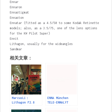
Ennar
Ennaron
Ennastigmat
Ennaston
Ennatar (fitted as a 4.5/50 to some Kodak Retinette
models; also, as a 3.5/75, one of the lens options
for the KW Pilot Super)
Ennit
Lithagon, usually for the wideangles
Sandmar
相关文章：
MarcusLi：
ENNA München
Lithagon F2.8
TELE-ENNALYT
35mm ENNA Munchen
135mm/F3.5镜头
镜头资料及样片