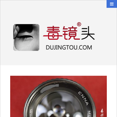
毒镜头
沿着时光逆流而上