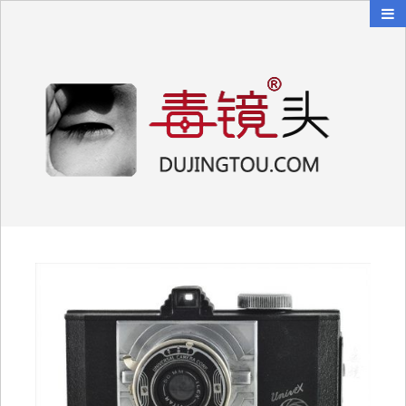
毒镜头
沿着时光逆流而上