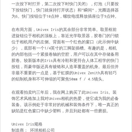
一次按下时打开，第二次按下时快门关闭），灯泡（只要按
下按钮快门，快门就保持打开状态）和“瞬间”，光圈选择器
为6。快门按钮位于10点钟，螺纹电缆释放插座位于9点钟。
在布局方面，Univex Iris的其余部分非常简单。取景框前
进旋钮位于相机的顶板上，靠近光学取景器，胶卷门的闩锁
位于相机用户的左侧。背面有一个红色的窗口（此示例中缺
少），底部有一个1/4英寸的三脚架插槽。有趣的是，相机
的内部包括一个紧接卷轴的空腔，用户可以在其中存储备用
胶卷。较新版本的Iris具有冷鞋和更符合人体工程学的快门
按钮，而豪华版还具有镀铬和人造革覆盖的机身。最后但并
非最不重要的一点是，基于虹膜的Univex Zenith具有轻巧
的铝制机身和不可伸缩的可聚焦50mm f / 4.5镜头。
在观看拍卖约三年后，我在网上购买了此Univex Iris。装
饰艺术风格加上我对Univex相机的热爱，使它成为我的必备
装备。该示例处于非常好的机械和装饰条件下，唯一真正的
缺陷是红色窗口中缺少塑料，并且到处都有一些磨损。
Univex Iris规格
制造商： 环球相机公司