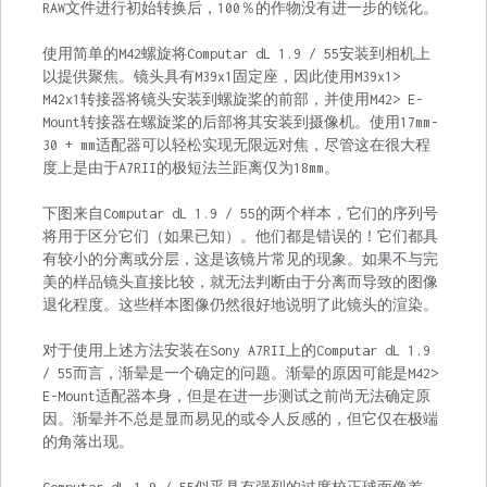
RAW文件进行初始转换后，100％的作物没有进一步的锐化。
使用简单的M42螺旋将Computar dL 1.9 / 55安装到相机上
以提供聚焦。镜头具有M39x1固定座，因此使用M39x1>
M42x1转接器将镜头安装到螺旋桨的前部，并使用M42> E-
Mount转接器在螺旋桨的后部将其安装到摄像机。使用17mm-
30 + mm适配器可以轻松实现无限远对焦，尽管这在很大程
度上是由于A7RII的极短法兰距离仅为18mm。
下图来自Computar dL 1.9 / 55的两个样本，它们的序列号
将用于区分它们（如果已知）。他们都是错误的！它们都具
有较小的分离或分层，这是该镜片常见的现象。如果不与完
美的样品镜头直接比较，就无法判断由于分离而导致的图像
退化程度。这些样本图像仍然很好地说明了此镜头的渲染。
对于使用上述方法安装在Sony A7RII上的Computar dL 1.9
/ 55而言，渐晕是一个确定的问题。渐晕的原因可能是M42>
E-Mount适配器本身，但是在进一步测试之前尚无法确定原
因。渐晕并不总是显而易见的或令人反感的，但它仅在极端
的角落出现。