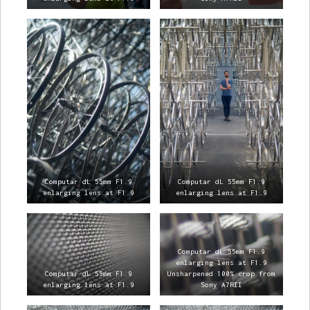
Computar dL 55mm F1.9
Computar dL 55mm F1.9
enlarging lens at F1.9
enlarging lens at F1.9
Computar dL 55mm F1.9
enlarging lens at F1.9
Computar dL 55mm F1.9
Unsharpened 100% crop from
enlarging lens at F1.9
Sony A7RII