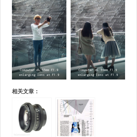
Computar dL 55mm F1.9
Computar dL 55mm F1.9
enlarging lens at F1.9
enlarging lens at F1.9
相关文章：