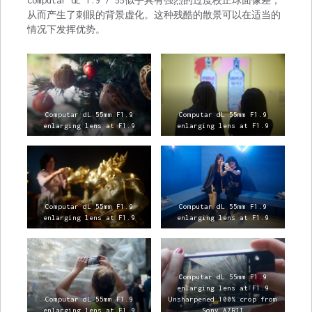
Computar dL 1.9 / 55似乎具有强烈的过度校正球面像差，
从而产生了刺眼的背景虚化。这种残酷的散景可以在适当的
情况下发挥优势。
Computar dL 55mm F1.9
Computar dL 55mm F1.9
enlarging lens at F1.9
enlarging lens at F1.9
Computar dL 55mm F1.9
Computar dL 55mm F1.9
enlarging lens at F1.9
enlarging lens at F1.9
Computar dL 55mm F1.9
enlarging lens at F1.9
Computar dL 55mm F1.9
Unsharpened 100% crop from
enlarging lens at F1.9
Sony A7RII