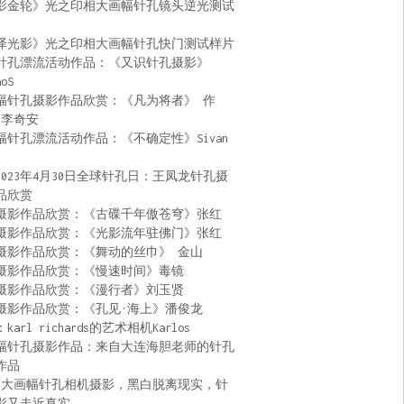
影金轮》光之印相大画幅针孔镜头逆光测试
泽光影》光之印相大画幅针孔快门测试样片
针孔漂流活动作品：《又识针孔摄影》
aoS
幅针孔摄影作品欣赏：《凡为将者》 作
 李奇安
幅针孔漂流活动作品：《不确定性》Sivan
2023年4月30日全球针孔日：王凤龙针孔摄
品欣赏
摄影作品欣赏：《古碟千年傲苍穹》张红
摄影作品欣赏：《光影流年驻佛门》张红
摄影作品欣赏：《舞动的丝巾》 金山
摄影作品欣赏：《慢速时间》毒镜
摄影作品欣赏：《漫行者》刘玉贤
摄影作品欣赏：《孔见·海上》潘俊龙
karl richards的艺术相机Karlos
幅针孔摄影作品：来自大连海胆老师的针孔
作品
:大画幅针孔相机摄影，黑白脱离现实，针
影又走近真实