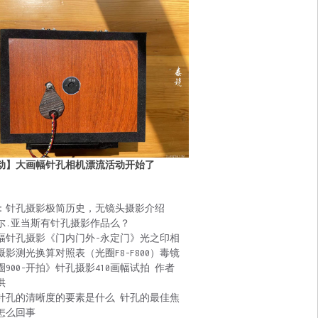
动】大画幅针孔相机漂流活动开始了
：针孔摄影极简历史，无镜头摄影介绍
尔.亚当斯有针孔摄影作品么？
幅针孔摄影《门内门外-永定门》光之印相
摄影测光换算对照表（光圈F8-F800）毒镜
圈900-开拍》针孔摄影410画幅试拍 作者
供
针孔的清晰度的要素是什么 针孔的最佳焦
怎么回事