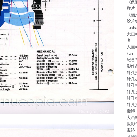
《倒
样片
《丽
胶片
Hush
大画
者：
大画
Yan
纪念
影作
针孔
针孔
针孔
针孔
针孔
针孔
毒镜：
大画
摄影
毒镜
孔摄