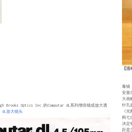
【活
毒镜
安塞
大画
针孔
 Brooks Optics Inc.的Computar dL系列增倍镜或放大透
《光
ar dL放大镜头
阎七
决定
距是