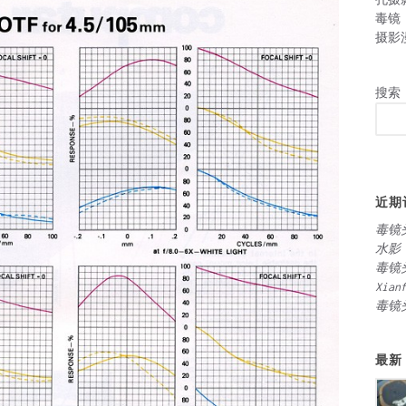
毒镜
摄影
搜索
近期
毒镜
水影
毒镜
Xian
毒镜
最新