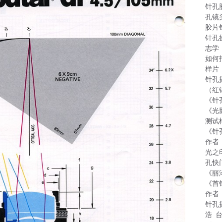
针孔
孔镜
胶片
针孔
志学
如何
样片
针孔
（红
《针
《光
测试
《针
作者
光之
孔快
《丽
《首
作者
针孔
浩 