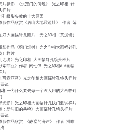
胶片摄影 《永定门的傍晚》 光之印相 针
头样片
针孔摄影失败的十大原因
摄影作品欣赏《唐山大地震遗址》 作者 范
拍好大画幅针孔照片——光之印相（黄滤镜）
摄影作品《蓟门烟树》光之印相大画幅针孔
镜）样片
孔之境》光之印相 大画幅针孔镜头样片
影索菲亚》作者 阎七供 光之印相810画幅
样片
孔写意丽泽》光之印相大画幅针孔镜头样片
 毒镜
印相——为什么要去做一个没人用的大画幅针
门
泽光影》光之印相大画幅针孔快门测试样片
钢：新与旧的共鸣》大画幅针孔镜头样片
 毒镜
摄影作品欣赏 《静谧的海岸》 作者 潘唯
台湾