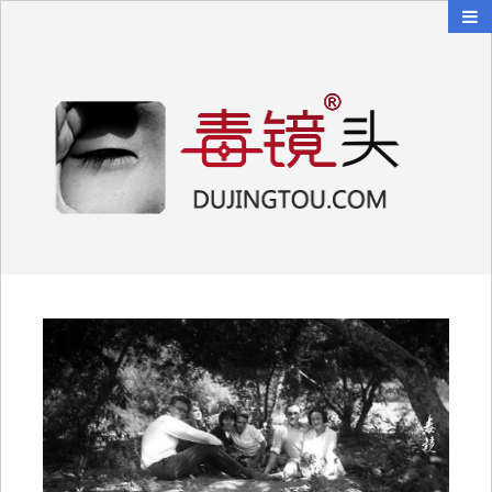
毒镜头
沿着时光逆流而上