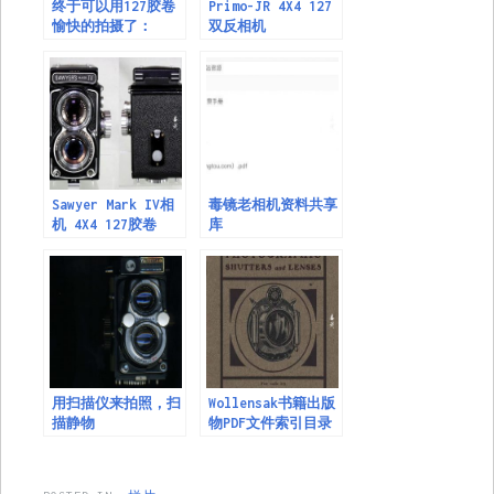
终于可以用127胶卷
Primo-JR 4X4 127
愉快的拍摄了：
双反相机
Primo JR 新版127
飞机卷样片
Sawyer Mark IV相
毒镜老相机资料共享
机 4X4 127胶卷
库
（PriMo-JR）
用扫描仪来拍照，扫
Wollensak书籍出版
描静物
物PDF文件索引目录