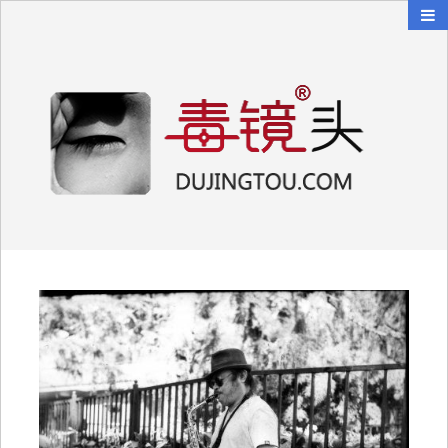
毒镜头
沿着时光逆流而上