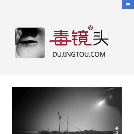
毒镜头
沿着时光逆流而上