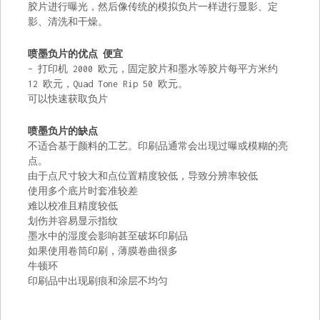
胶片进行曝光，然后像传统的模拟负片一样进行显影、定
影、清洗和干燥。
喷墨负片的优点 便宜
– 打印机 2000 欧元，固定胶片和墨水等胶片每平方米约
12 欧元，Quad Tone Rip 50 欧元。
可以快速获取负片
喷墨负片的缺点
不适合基于颜料的工艺。印刷品通常会出现过曝或模糊的亮
点。
由于点尺寸较大和点位置精度较低，导致分辨率较低
使用多个底片时套准较差
难以校准且精度较低
划伤并容易显示指纹
墨水中的湿度会影响甚至破坏印刷品
如果使用卷筒印刷，薄膜卷曲很多
牛顿环
印刷品中出现刷痕和涂层不均匀