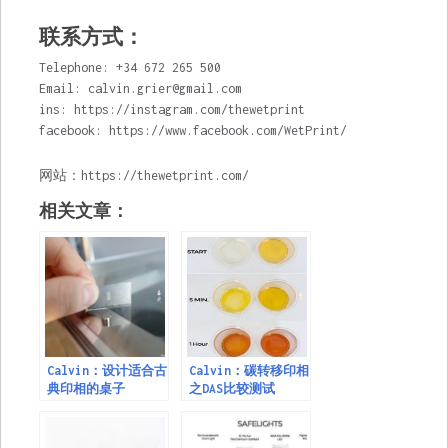
联系方式：
Telephone: +34 672 265 500
Email:
calvin.grier@gmail.com
ins: https://instagram.com/thewetprint
facebook: https://www.facebook.com/WetPrint/
网站：https://thewetprint.com/
相关文章：
Calvin：设计适合古
Calvin：碳转移印相
典印相的桌子
之DAS比较测试