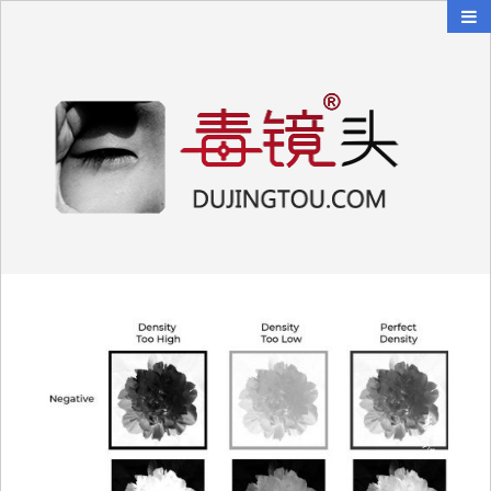
毒镜头
沿着时光逆流而上