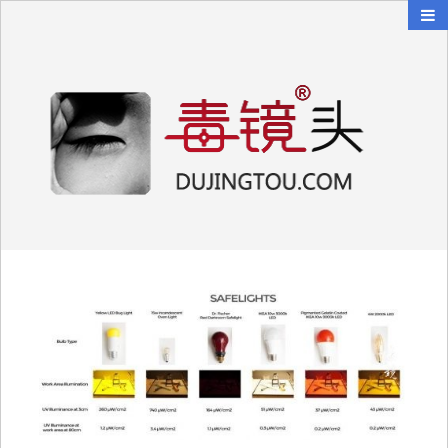
毒镜头
沿着时光逆流而上