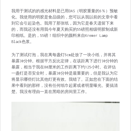
我用于测试的的感光材料是已用DAS（明胶重量的6％）预敏
化。我使用的明胶是食品级的，您可以从我
以前的文章中
看
到它会引起染色。我用了那张纸，因为它是春天遗留下来
的，而我还没有用我今年夏天购买的55磅照相级明胶制成新
印相纸。是的，55磅！组织中的颜料来自Kremer Lamp
Black色浆。
为了测试灯泡，我在离每盏灯5cm处放了一块小纸，并将其
暴露30分钟。根据平方反比定律，在该距离下进行30分钟的
暴露，相当于我在80厘米的工作距离下约125小时。在评估
一盏灯是否安全时，暴露30分钟是最重要的，但是我认为它
将显示哪些灯比其他灯更有效。我错了。正如您在下面的结
果中看到的那样，没有任何纸巾起雾或者明显曝光。要搞清
楚。我没有理由一直在黑暗的房间里工作。