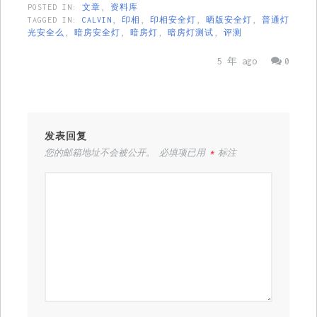
POSTED IN:
文章
,
资料库
TAGGED IN:
CALVIN
,
印相
,
印相安全灯
,
晒版安全灯
,
普通灯
光安全么
,
暗房安全灯
,
暗房灯
,
暗房灯测试
,
评测
5 年 ago
0
发表回复
您的邮箱地址不会被公开。
必填项已用
*
标注