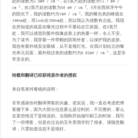
处的读数为2.8mW / cm
，在5英尺处的读数为12.7 mW /
2
2
cm
，在2英尺处的读数为60 mW / cm
。9月在西班牙中午
2
的阳光下，我的读数约为7mW / cm
。我的曝光表的峰值在
340nm处，而leds在380nm处，所以我认为读数有点低。我现
在所知道的就是在曝光过程中不要站在它前面。在5英尺
处，我可以感觉到紫外线像皮肤上的热量一样，令人不安。
为了读书，我穿着一件带帽的防雨外套，以保护我的皮肤。
我也有紫外线安全眼镜，从不直视灯光。在我计划站立的曝
2
光单元后面，紫外线仪表的读数约为0.02mW / cm
，这是非
常安全的。
转载和翻译已经获得原作者的授权
来自笔者对毒镜的说明：
非常感谢你对翻译博客的兴趣。老实说，我一直在考虑把博
客撤下来，因为大部分信息要么是过时的，不完整的，要么
在某些情况下是错误的。当我刚开始做印刷工的时候，我写
了一些博客，但是在过去的五年里我学到了很多。请随意翻
译，只需知道信息不是很好。