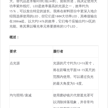
大。替代品是水银HID灯或led灯。如前所述，我决定使用大
功率紫外线灯。LED是效率最高的光源之一，效率约为
15％，可以发出特定的波长。我将在材料部分中更深入地介
绍我选择使用的LED，但它们是100W大功率LED，其峰值输出
在380nm处。以大约14％的效率，它们每个应输出约14瓦的
光能。将其乘以曝光单元将要拥有的12个LED，
概述：
要求
履行者
点光源
光源的尺寸约为12×16英寸，
将在距曝光平面10-15英尺的
范围内使用。可以通过负光
的最大角度为5-8度。
均匀照明/衰减
使用磨砂镜片代替遮光罩可
以消除掉落现象，并非常均