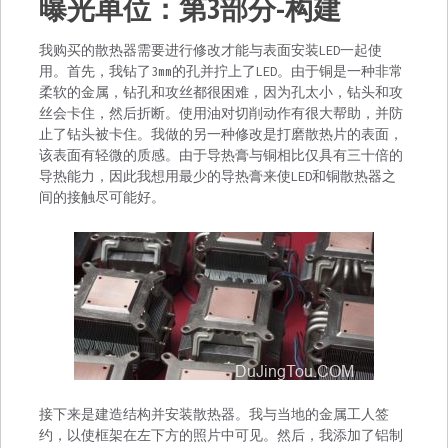
帖
曝光单位：第3部分-构建
子
导
我购买的散热器需要进行修改才能与表面安装LED一起使
用。首先，我钻了3mm的孔并拧上了LED。由于铜是一种非常
航
柔软的金属，钻孔和攻丝都很困难，因为孔太小，钻头和攻
丝会卡住，然后折断。使用油对切削动作有很大帮助，并防
止了钻头被卡住。我做的另一种修改是打磨散热片的表面，
该表面有轻微的质感。由于导热膏与铜相比仅具有三十倍的
导热能力，因此我想用最少的导热膏来使LED和铜散热器之
间的接触尽可能好。
接下来是建造结构并安装散热器。我与当地的金属工人签
约，以使框架在左下方的照片中可见。然后，我添加了铝制