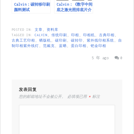
Calvin：碳转移印刷
Calvin：《数字中间
颜料测试
底之激光照排底片介
绍》
POSTED IN:
文章
,
资料库
TAGGED IN:
CALVIN
,
传统印刷
,
印相
,
印相机
,
古典印相
,
古典工艺印相
,
晒版机
,
碳印刷
,
碳转印
,
紫外线印相系统
,
自
制印相紫外线灯
,
范戴克
,
蓝晒
,
蛋白印相
,
钯金印相
5 年 ago
0
发表回复
您的邮箱地址不会被公开。
必填项已用
*
标注