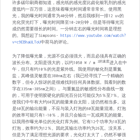
许多碳印刷商都知道，感光纸的感光度比卤化银乳剂的感光
度低约一百万倍，这意味着曝光时间通常非常长。使用黑
光，我的曝光时间通常为40分钟，然后我移到一排12 uv的
光化荧光灯下，曝光时间降至10-20分钟，但是等待曝光完
成仍然需要很长的时间。一分钟左右的曝光时间将是理想
的。我想起了Simpsons-
https://www.youtube.com/watch?
v=c9EBhaULToU
中荷马的评论。
为了降低曝光量，光源不仅必须强大，而且必须具有正确的
2的速度
波长分布。太阳是强大的，以约1050 W / m
进入
在中
午，但只有约10％的光是紫外线。我使用的敏化剂是重氮
盐，其峰值灵敏度在380nm左右（我已经寻找了一个精确的
数字，但令人惊讶的是很难找到任何具体数据。我看到的数
字在335nm-385nm之间）。与重氮盐的敏感性分布曲线一致
的，可用于使明胶硬化的阳光百分比可能仅为5％至7％。这
使我们中午有大约60瓦的能量来自太阳，这仍然相当多。这
是60瓦的输出能量，不应与装入灯泡的60瓦能量混淆。灯泡
的效率可能只有1-10％，并且只会输出一瓦或两瓦的能量。
以我用作曝光单位的光化灯库为例。它有12个功率为18瓦的
灯泡，效率约为12％。因此其输出功率约为26瓦。没关系，
但是为了满足理想光源的要求，光化灯太大了，仍然不够强