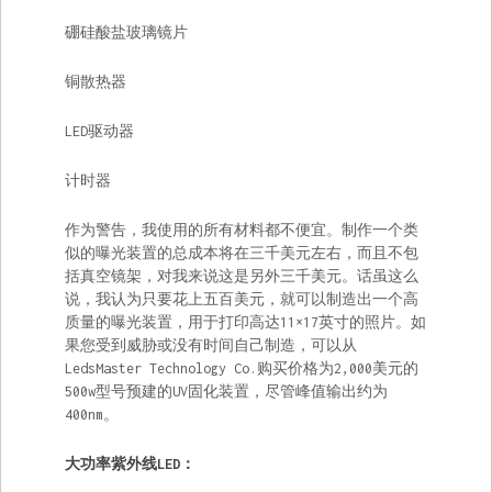
硼硅酸盐玻璃镜片
铜散热器
LED驱动器
计时器
作为警告，我使用的所有材料都不便宜。制作一个类
似的曝光装置的总成本将在三千美元左右，而且不包
括真空镜架，对我来说这是另外三千美元。话虽这么
说，我认为只要花上五百美元，就可以制造出一个高
质量的曝光装置，用于打印高达11×17英寸的照片。如
果您受到威胁或没有时间自己制造，可以从
LedsMaster Technology Co.购买价格为2,000美元的
500w型号预建的UV固化装置，尽管峰值输出约为
400nm。
大功率紫外线LED：