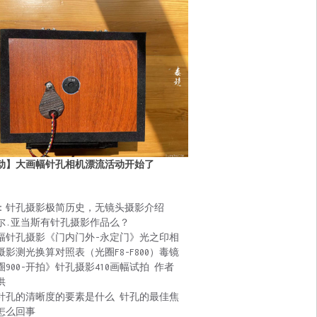
动】大画幅针孔相机漂流活动开始了
：针孔摄影极简历史，无镜头摄影介绍
尔.亚当斯有针孔摄影作品么？
幅针孔摄影《门内门外-永定门》光之印相
摄影测光换算对照表（光圈F8-F800）毒镜
圈900-开拍》针孔摄影410画幅试拍 作者
供
针孔的清晰度的要素是什么 针孔的最佳焦
怎么回事