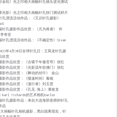
影金轮》光之印相大画幅针孔镜头逆光测试
泽光影》光之印相大画幅针孔快门测试样片
针孔漂流活动作品：《又识针孔摄影》
aoS
幅针孔摄影作品欣赏：《凡为将者》 作
 李奇安
幅针孔漂流活动作品：《不确定性》Sivan
2023年4月30日全球针孔日：王凤龙针孔摄
品欣赏
摄影作品欣赏：《古碟千年傲苍穹》张红
摄影作品欣赏：《光影流年驻佛门》张红
摄影作品欣赏：《舞动的丝巾》 金山
摄影作品欣赏：《慢速时间》毒镜
摄影作品欣赏：《漫行者》刘玉贤
摄影作品欣赏：《孔见·海上》潘俊龙
karl richards的艺术相机Karlos
幅针孔摄影作品：来自大连海胆老师的针孔
作品
:大画幅针孔相机摄影，黑白脱离现实，针
影又走近真实