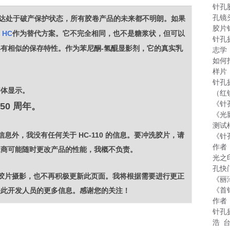
针孔
孔镜
：现在柯达处于破产保护状态，所有胶卷产品的未来都不明朗。如果
胶片
c HC
作为替代方案。它不完全相同，也不是糖浆状，但可以
针孔
可能具有相似的保存特性。作为苯尼酮-氢醌显影剂，它的真实乳
志学
如何
。
样片
针孔
字体显示。
（红
《针
 50 周年。
《光
测试
信息外，我没有任何关于 HC-110 的信息。要冲洗胶片，请
《针
作者
造商可能随时更改产品的性能，我概不负责。
光之
孔快
大量胶片摄影，也不再积极更新此页面。我将根据需要进行更正
《丽
《首
关此开发人员的更多信息。感谢您的关注！
作者
针孔
浩 