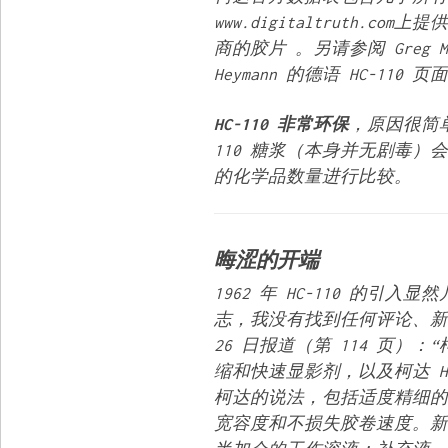
www.digitaltruth.
商的胶片 。另请参阅 Greg Miro
Heymann 的德语 HC-110 页
HC-110 非常环保
，原因很简单
110 糖浆（本身并无剧毒
的化学品数量进行比较。
晦涩的开端
1962 年 HC-110 的
志，我没有找到任何评论、
26 日报道（第 114 页）：
缩和快速显影剂，以及柯达 H
柯达的说法，包括适度精细的
宽容度和不损失胶卷速度。新产