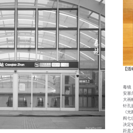
【活
毒镜
安塞
大画
针孔
《光
阎七
决定
距是