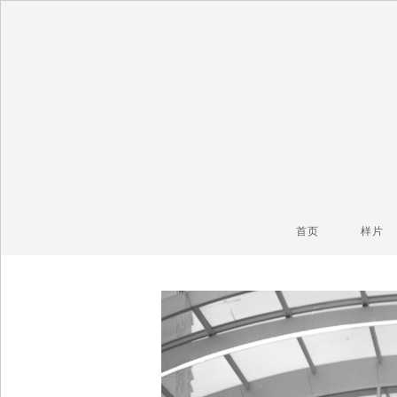
毒镜头
沿着时光逆流而上
首页
样片