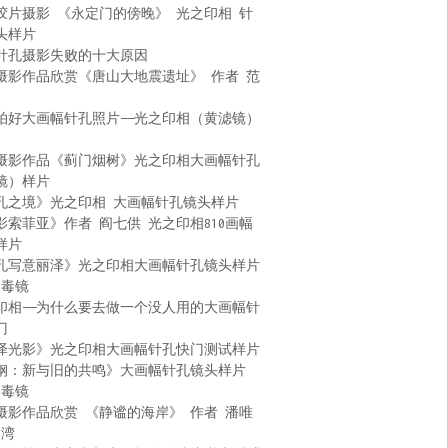
胶片摄影 《永定门的傍晚》 光之印相 针
头样片
针孔摄影失败的十大原因
摄影作品欣赏《唐山大地震遗址》 作者 范
拍好大画幅针孔照片——光之印相（黄滤镜）
摄影作品《蓟门烟树》光之印相大画幅针孔
镜）样片
孔之境》光之印相 大画幅针孔镜头样片
影索菲亚》作者 阎七供 光之印相810画幅
样片
孔写意丽泽》光之印相大画幅针孔镜头样片
 毒镜
印相——为什么要去做一个没人用的大画幅针
门
泽光影》光之印相大画幅针孔快门测试样片
钢：新与旧的共鸣》大画幅针孔镜头样片
 毒镜
摄影作品欣赏 《静谧的海岸》 作者 潘唯
台湾