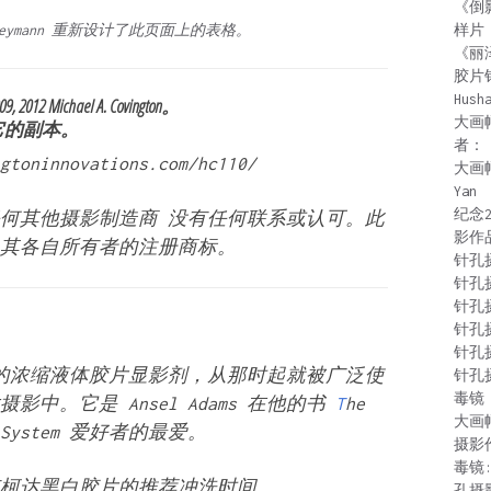
《倒
样片
eymann
重新设计了此页面上的表格。
《丽
胶片
Hush
, 2012 Michael A. Covington。
大画
它的副本。
者：
oninnovations.com/hc110/
大画
Yan
纪念
何其他摄影制造商 没有任何联系或认可。此
影作
其各自所有者的注册商标。
针孔
针孔
针孔
针孔
针孔
 年推出的浓缩液体胶片显影剂，从那时起就被广泛使
针孔
毒镜：
中。它是 Ansel Adams 在他的书
T
he
大画
e System 爱好者的最爱。
摄影
毒镜
柯达黑白胶片的推荐冲洗时间 。
孔摄