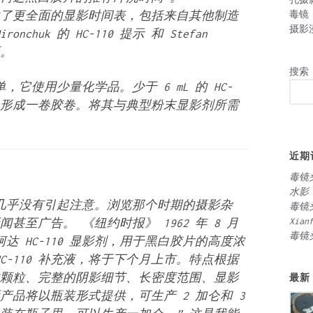
毒镜
com上提供了更全面的显影时间表，包括来自其他制造
摄影
nchuk 的 HC-110 提示 和 Stefan
面。
搜索
，它使用少量化学品。少于 6 mL 的 HC-
）会形成一卷胶卷。将其与典型粉末显影剂所需
近期
毒镜
水影
引入显然几乎没有引起注意。浏览那个时期的摄影杂
毒镜
Xian
新闻甚至广告。
《纽约时报》
1962 年 8 月
毒镜
“柯达 HC-110 显影剂，用于黑白胶片的高度浓
C-110 补充液，将于下个月上市。特点根据
最新
颗粒、完整的阴影细节、长密度范围、显影
品将以瓶装形式提供，可生产 2 加仑和 3