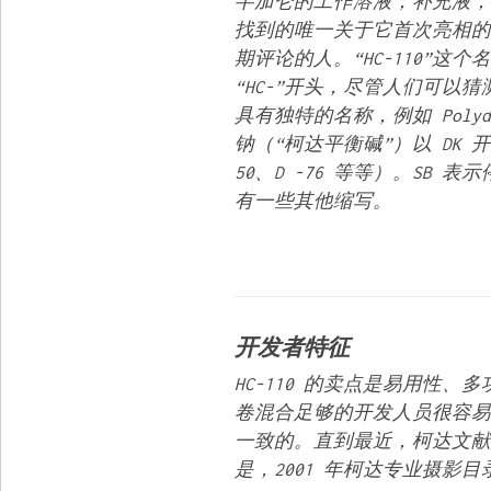
半加仑的工作溶液；补充液，
找到的唯一关于它首次亮相的消
期评论的人。“HC-110”
“HC-”开头，尽管人们可以
具有独特的名称，例如 Polyd
钠（“柯达平衡碱”）以 DK 
50、D -76 等等）。SB
有一些其他缩写。
开发者特征
HC-110 的卖点是易用性
卷混合足够的开发人员很容易；
一致的。直到最近，柯达文献
是，2001 年
柯达专业摄影目