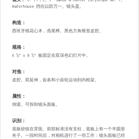
Waterhouse 挡住以防万一。镜头盖。
构造：
西班牙桃花心木，燕尾榫。黑色方角锥形皮腔。
规格：
6 ½” x 8 ½” 板固定在双深色幻灯片中。
对焦：
皮腔。双延伸，齿条和小齿轮运动到内框架。
属性：
倒退。可拆卸镜头面板。
识别：
底板铰链在背面。前部标准没有支柱，底板上有一个半圆形
夹子。一段时间后，对相机进行了一些工作：镜头面板已经