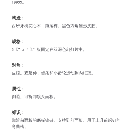
10099。
构造：
西班牙桃花心木，燕尾榫。黑色方角锥形皮腔。
规格：
6 ½” x 4 ¾” 板固定在双深色幻灯片中。
对焦：
皮腔。双延伸，齿条和小齿轮运动到内框架。
属性：
倒退。可拆卸镜头面板。
标识：
靠近前面板的底板铰链。支柱到前面板。用于上升前螺钉的
弯曲槽。