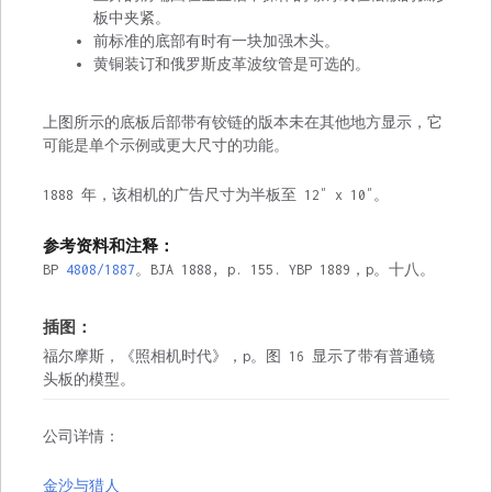
板中夹紧。
前标准的底部有时有一块加强木头。
黄铜装订和俄罗斯皮革波纹管是可选的。
上图所示的底板后部带有铰链的版本未在其他地方显示，它
可能是单个示例或更大尺寸的功能。
1888 年，该相机的广告尺寸为半板至 12″ x 10″。
参考资料和注释：
BP
4808/1887
。BJA 1888, p. 155. YBP 1889，p。十八。
插图：
福尔摩斯，《照相机时代》，p。图 16 显示了带有普通镜
头板的模型。
公司详情：
金沙与猎人