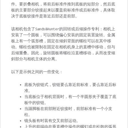
件。要折叠相机，将前后标准件推到底板的短部分，然后底
板的主要部分铰接起来以覆盖前标准件或后标准件，具体取
决于底板铰接件是靠近后部还是前部。
该相机包含了Sands&Hunter的回转或后倾操作专利：相机上
安装了一个圆板，可以围绕偏心安装的固定装置旋转。金属
板上有一个弧形槽，固定在倾斜背面的螺柱可以在其中移
动。螺柱也被限制在固定在相机机身上的直槽中移动，但与
后倾重叠。因此，旋转圆板将螺柱沿直槽移动，从而改变倾
斜部分与相机主体的分离。
以下是示例之间的一些变化：
底板为铰链式，铰链要么靠近前标准，要么靠近后标
准。
当底板位于相机背面时，有一个半圆形夹子覆盖了底
板中的铰链。
当踢脚板在前部附近铰接时，前部标准有一个小支
柱。
镜头板有时装有交叉前部运动。
上升的前端由在垂直槽中操作的螺钉或在松散的弧形