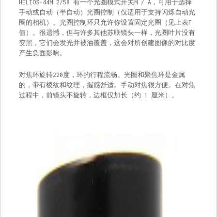
HELIOS-44M 2/58 有一个光圈模式开关M / A，可用于选择
手动或自动（半自动）光圈控制（仅适用于支持闪烁自动光
圈的相机）。光圈控制环只允许你设置固定光圈（见上表F
值）。很遗憾，但与许多其他苏联镜头一样，光圈叶片没有
变黑，它们会发光并被油覆盖，这会对所创建图像的对比度
产生负面影响。
对焦环旋转220度，环的行程流畅。光圈和聚焦环是金属
的，带有棱纹和纹理，握感舒适。手动对焦很方便。在对焦
过程中，前镜头不旋转，边框仅加长（约 1 厘米）。