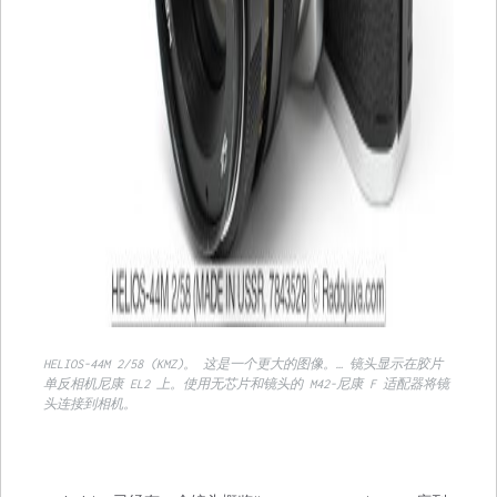
HELIOS-44M 2/58 (KMZ)。 这是一个更大的图像。… 镜头显示在胶片
单反相机尼康 EL2 上。使用无芯片和镜头的 M42-尼康 F 适配器将镜
头连接到相机。