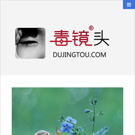
毒镜头
沿着时光逆流而上