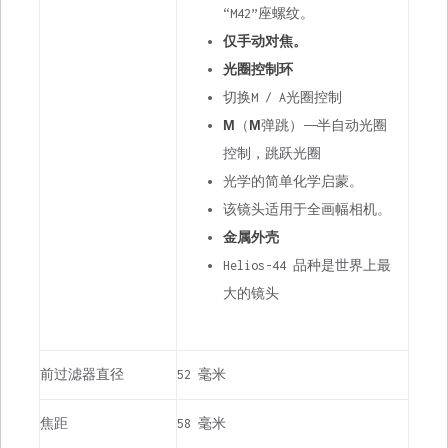
“M42”座螺纹。
仅手动对焦。
光圈控制环
切换M / A光圈控制
М
（
М
弹跳）——半自动光圈
控制，跳跃光圈
光学的简单化学启蒙。
该镜头适用于全画幅相机。
金属外壳
Helios-44 品种是世界上最
大的镜头
前过滤器直径
52 毫米
焦距
58 毫米