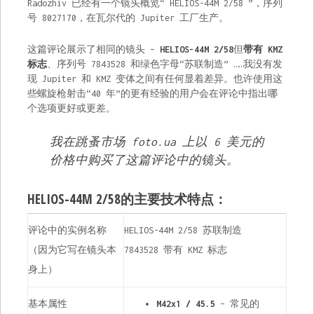
Radozhiv 已经有一个镜头概览“ HELIOS-44M 2/58 ”，序列
号 8027170，在瓦尔代的 Jupiter 工厂生产。
这篇评论展示了相同的镜头 –
HELIOS-44M 2/58
但
带有 KMZ
标志
、序列号 7843528 和绿色字母“苏联制造” ……我没有发
现 Jupiter 和 KMZ 变体之间有任何显着差异。也许使用这
些螺旋枪射击“40 年”的更有经验的用户会在评论中指出哪
个选项更好或更差。
我在跳蚤市场 foto.ua 上以 6 美元的
价格中购买了这篇评论中的镜头。
HELIOS-44M 2/58的主要技术特点：
评论中的实例名称
HELIOS-44M 2/58 苏联制造
（因为它写在镜头本
7843528 带有 KMZ 标志
身上）
基本属性
M42x1 / 45.5
– 常见的