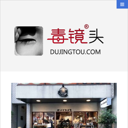
毒镜头
沿着时光逆流而上