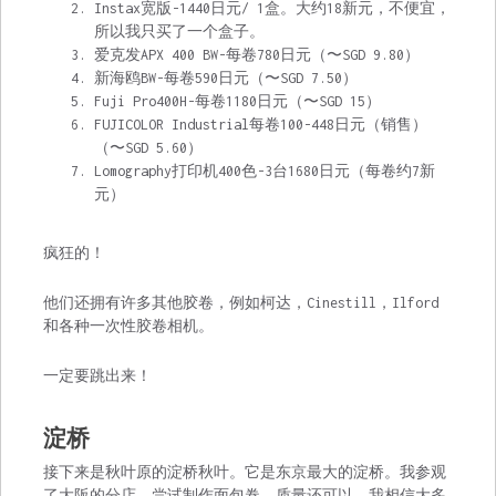
Instax宽版-1440日元/ 1盒。大约18新元，不便宜，
所以我只买了一个盒子。
爱克发APX 400 BW-每卷780日元（〜SGD 9.80）
新海鸥BW-每卷590日元（〜SGD 7.50）
Fuji Pro400H-每卷1180日元（〜SGD 15）
FUJICOLOR Industrial每卷100-448日元（销售）
（〜SGD 5.60）
Lomography打印机400色-3台1680日元（每卷约7新
元）
疯狂的！
他们还拥有许多其他胶卷，例如柯达，Cinestill，Ilford
和各种一次性胶卷相机。
一定要跳出来！
淀桥
接下来是秋叶原的淀桥秋叶。它是东京最大的淀桥。我参观
了大阪的分店，尝试制作面包卷。质量还可以。我相信大多