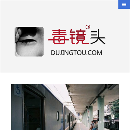
毒镜头
沿着时光逆流而上