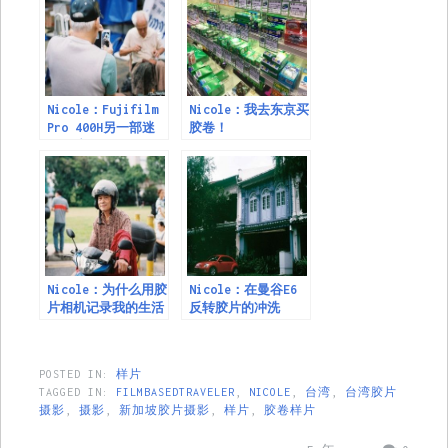
Nicole：Fujifilm
Nicole：我去东京买
Pro 400H另一部迷
胶卷！
人的胶卷
Nicole：为什么用胶
Nicole：在曼谷E6
片相机记录我的生活
反转胶片的冲洗
POSTED IN:
样片
TAGGED IN:
FILMBASEDTRAVELER
,
NICOLE
,
台湾
,
台湾胶片
摄影
,
摄影
,
新加坡胶片摄影
,
样片
,
胶卷样片