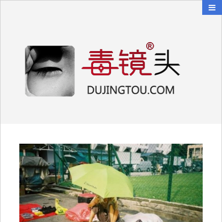
毒镜头
沿着时光逆流而上