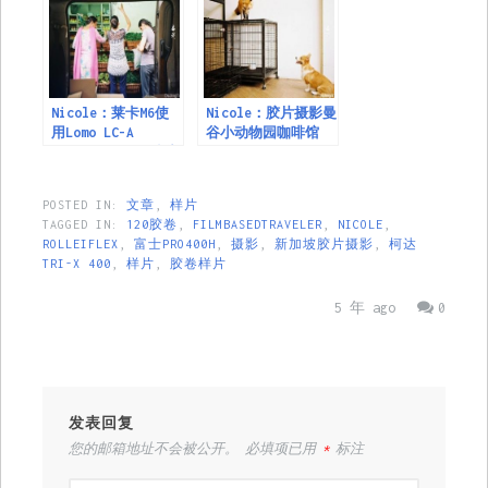
Nicole：莱卡M6使
Nicole：胶片摄影曼
用Lomo LC-A
谷小动物园咖啡馆
Minitar-1 Art镜头
的感受
POSTED IN:
文章
,
样片
TAGGED IN:
120胶卷
,
FILMBASEDTRAVELER
,
NICOLE
,
ROLLEIFLEX
,
富士PRO400H
,
摄影
,
新加坡胶片摄影
,
柯达
TRI-X 400
,
样片
,
胶卷样片
5 年 ago
0
发表回复
您的邮箱地址不会被公开。
必填项已用
*
标注