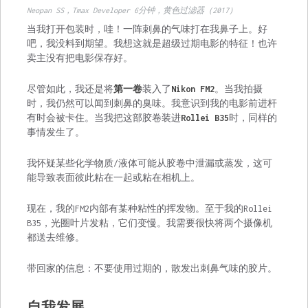
Neopan SS，Tmax Developer 6分钟，黄色过滤器（2017）
当我打开包装时，哇！一阵刺鼻的气味打在我鼻子上。好
吧，我没料到期望。我想这就是超级过期电影的特征！也许
卖主没有把电影保存好。
尽管如此，我还是将
第一卷
装入了
Nikon FM2
。当我拍摄
时，我仍然可以闻到刺鼻的臭味。我意识到我的电影前进杆
有时会被卡住。当我把这部胶卷装进
Rollei B35
时，同样的
事情发生了。
我怀疑某些化学物质/液体可能从胶卷中泄漏或蒸发，这可
能导致表面彼此粘在一起或粘在相机上。
现在，我的FM2内部有某种粘性的挥发物。至于我的Rollei
B35，光圈叶片发粘，它们变慢。我需要很快将两个摄像机
都送去维修。
带回家的信息：不要使用过期的，散发出刺鼻气味的胶片。
自我发展