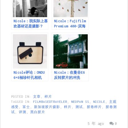
Nicole：我实际上喜
Nicole：Fujifilm
欢器材还是摄影？
Premium 400-滨海
湾嘉年华2019
Nicole评论：ONDU
Nicole：在曼谷E6
6×6袖珍针孔相机
反转胶片的冲洗
POSTED IN:
文章
,
样片
TAGGED IN:
FILMBASEDTRAVELER
,
NEOPAN SS
,
NICOLE
,
主观
感受
,
富士
,
新加坡胶片摄影
,
样片
,
测试
,
胶卷样片
,
胶卷测
试
,
评测
,
黑白胶片
5 年 ago
0