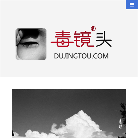
毒镜头
沿着时光逆流而上