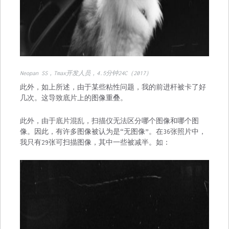
Neopan SS，Tmax开发人员，4.5分钟24C（2017）
此外，如上所述，由于某些粘性问题，我的前进杆被卡了好
几次。这导致底片上的图像重叠。
此外，由于底片混乱，扫描仪无法区分哪个图像和哪个图
像。因此，有许多图像被认为是“无图像”。在36张照片中，
我只有29张可扫描图像，其中一些被减半。如：