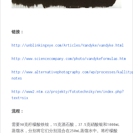
链接：
http://unblinkingeye.com/Articles/Vandyke/vandyke.html
http://www.sciencecompany.com/photo/vandykeformulas.htm
http://www.alternativephotography.com/wp/processes/kallity
notes
http://www2.ntm.cz/projekty/fototechniky/en/index.php?
text=six
流程：
需要90克柠檬酸铁铵，15克酒石酸，37.5克硝酸银和1000mL
蒸馏水，分别将它们分别混合在250mL蒸馏水中。将柠檬酸