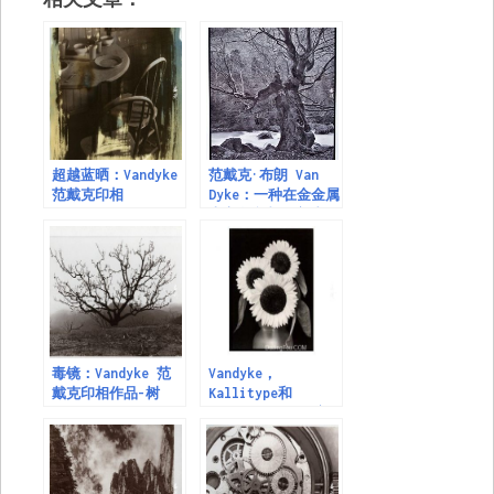
超越蓝晒：Vandyke
范戴克·布朗 Van
范戴克印相
Dyke：一种在金金属
上永久印制的方法
毒镜：Vandyke 范
Vandyke，
戴克印相作品-树
Kallitype和
Argyrotype的配方
概述