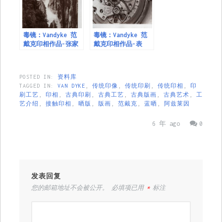
毒镜：Vandyke 范
毒镜：Vandyke 范
戴克印相作品-张家
戴克印相作品-表
界
POSTED IN:
资料库
TAGGED IN:
VAN DYKE
,
传统印像
,
传统印刷
,
传统印相
,
印
刷工艺
,
印相
,
古典印刷
,
古典工艺
,
古典版画
,
古典艺术
,
工
艺介绍
,
接触印相
,
晒版
,
版画
,
范戴克
,
蓝晒
,
阿兹莱因
6 年 ago
0
发表回复
您的邮箱地址不会被公开。
必填项已用
*
标注