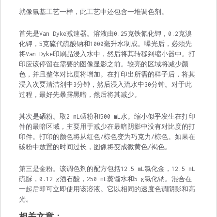
就像氰基工艺一样，此工艺中还包含一堆调色剂。
首先是Van Dyke减速器。溶液由0.25克铁氰化钾，0.2克溴
化钾，5克硫代硫酸钠和1000毫升水制成。曝光后，必须先
将Van Dyke印刷品浸入水中，然后将其转移到缩小器中。打
印应该停留在需要的图像显影之前。较亮的区域将减少颜
色，并且整体对比度将增加。在打印出所需的样子后，将其
浸入次要清洁剂中3分钟，然后浸入流水中30分钟。对于此
过程，最好先暴露黑暗，然后将其减少。
其次是硒粉。取2 mL硒粉和500 mL水。缩小似乎发生在打印
件的最暗区域，主要用于减少在最暗阴影中没有对比度的打
印件。打印的颜色将从红色/棕色变为巧克力/棕色。如果在
碳粉中放置的时间过长，图像将变成微黄色/褐色。
第三是金粉。该调色剂的配方包括12.5 mL氯化金，12.5 mL
硫脲，0.12 g酒石酸，250 mL蒸馏水和5 g氯化钠。混合在
一起后即可立即使用该溶液。它以相同的速度色调阴影和高
光。
相关文章：