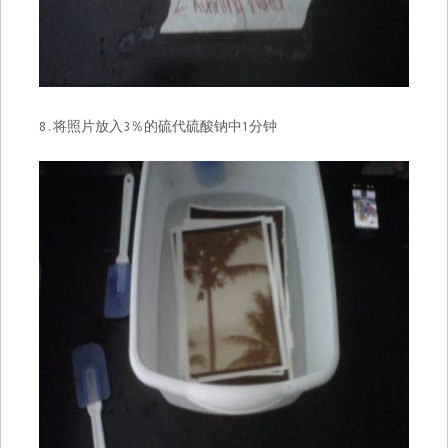
8.将照片放入3％的硫代硫酸钠中1分钟