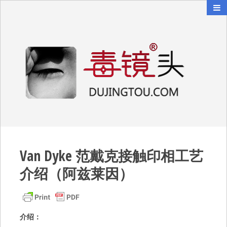
毒镜头
沿着时光逆流而上
Van Dyke 范戴克接触印相工艺
介绍（阿兹莱因）
介绍：