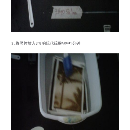
9.将照片放入3％的硫代硫酸钠中1分钟