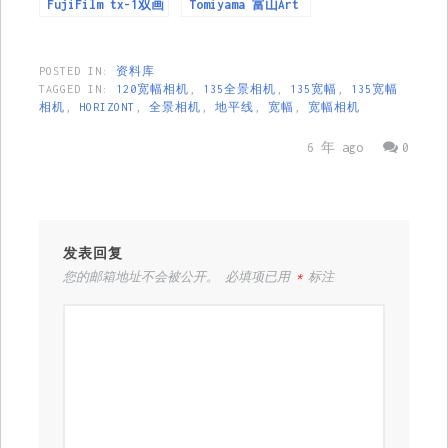
FujiFilm tx-1双画
Tomiyama 富山Art
幅相机
Panorama相机
POSTED IN:
资料库
TAGGED IN:
120宽幅相机
,
135全景相机
,
135宽幅
,
135宽幅
相机
,
HORIZO​​NT
,
全景相机
,
地平线
,
宽幅
,
宽幅相机
6 年 ago
0
发表回复
您的邮箱地址不会被公开。
必填项已用
*
标注