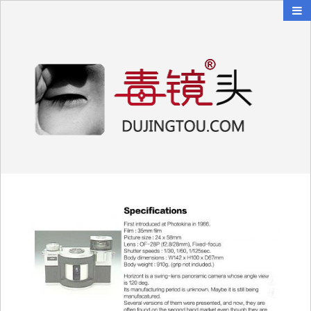
毒镜头
沿着时光逆流而上