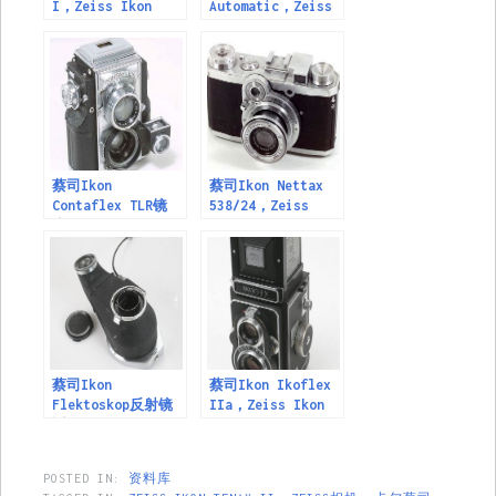
I，Zeiss Ikon
Automatic，Zeiss
Tenax I
Ikon Tenax
Automatic
蔡司Ikon
蔡司Ikon Nettax
Contaflex TLR镜
538/24，Zeiss
头，Zeiss Ikon
Ikon Nettax
Contaflex TLR
538/24
Lenses
蔡司Ikon
蔡司Ikon Ikoflex
Flektoskop反射镜
IIa，Zeiss Ikon
适用于Contax，
Ikoflex IIa
Zeiss Ikon
Flektoskop reflex
POSTED IN:
资料库
housing for