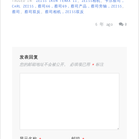
TAGGED IN:
ZEISS IKON TENAX II
,
ZEISS相机
,
卡尔蔡司，
Contax
CARL ZEISS，蔡司66，蔡司69，蔡司产品，蔡司旁轴，ZEISS
,
蔡司
,
蔡司双反
,
蔡司相机，ZEISS双反
6 年 ago
0
发表回复
您的邮箱地址不会被公开。
必填项已用
*
标注
显示名称
*
邮箱
*