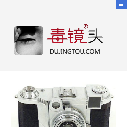
毒镜头
沿着时光逆流而上