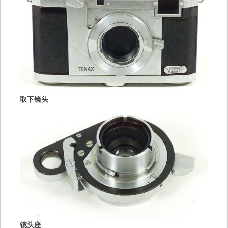
取下镜头
镜头座