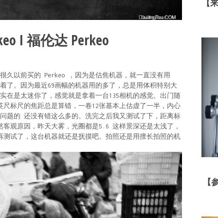
【
keo I 福伦达 Perkeo
久以前买的 Perkeo ，因为是估焦机器，就一直没有用
着了。因为最近69画幅的机器用的多了，总是用体积特别大
 觉得实在是太迷你了，感觉就是拿着一台135相机的感觉。出门随
英尺标尺的焦距总是算错，一卷12张基本上估虚了一半，内心
问题的 还没有错这么多的。洗完之后我又测试了下，距离标
客观原因，昨天大雾，光圈都是5.6 这样景深还是太浅了，
天再测试了，这台机器就还是抚摸吧。拍照还是用擅长拍照的机
【