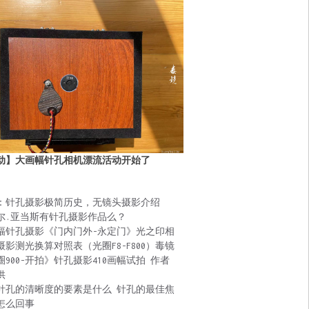
动】大画幅针孔相机漂流活动开始了
：针孔摄影极简历史，无镜头摄影介绍
尔.亚当斯有针孔摄影作品么？
幅针孔摄影《门内门外-永定门》光之印相
摄影测光换算对照表（光圈F8-F800）毒镜
圈900-开拍》针孔摄影410画幅试拍 作者
供
针孔的清晰度的要素是什么 针孔的最佳焦
怎么回事