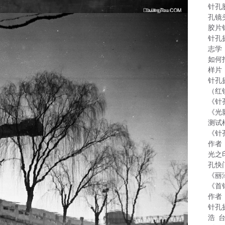
针孔
孔镜
胶片
针孔
志学
如何
样片
针孔
（红
《针
《光
测试
《针
作者
光之
孔快
《丽
《首
作者
针孔
浩 