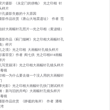
胶片摄影 《永定门的傍晚》 光之印相 针
头样片
针孔摄影失败的十大原因
摄影作品欣赏《唐山大地震遗址》 作者 范
拍好大画幅针孔照片——光之印相（黄滤镜）
摄影作品《蓟门烟树》光之印相大画幅针孔
镜）样片
孔之境》光之印相 大画幅针孔镜头样片
影索菲亚》作者 阎七供 光之印相810画幅
样片
孔写意丽泽》光之印相大画幅针孔镜头样片
 毒镜
印相——为什么要去做一个没人用的大画幅针
门
泽光影》光之印相大画幅针孔快门测试样片
钢：新与旧的共鸣》大画幅针孔镜头样片
 毒镜
摄影作品欣赏 《静谧的海岸》 作者 潘唯
台湾