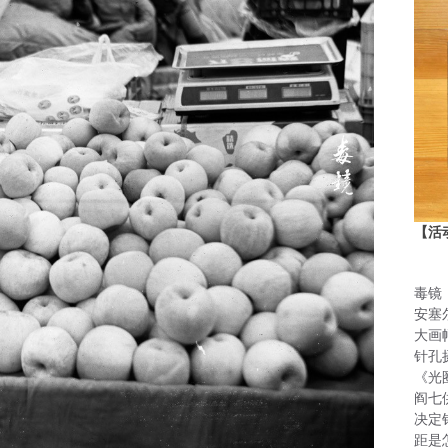
【活
毒镜
安塞
大画
针孔
《光
阎七
决定
距是