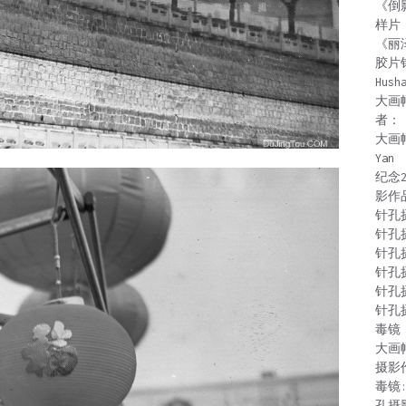
《倒
样片
《丽
胶片
Hush
大画
者：
大画
Yan
纪念
影作
针孔
针孔
针孔
针孔
针孔
针孔
毒镜：
大画
摄影
毒镜
孔摄