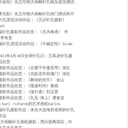
影金轮》光之印相大画幅针孔镜头逆光测试
泽光影》光之印相大画幅针孔快门测试样片
针孔漂流活动作品：《又识针孔摄影》
aoS
幅针孔摄影作品欣赏：《凡为将者》 作
 李奇安
幅针孔漂流活动作品：《不确定性》Sivan
2023年4月30日全球针孔日：王凤龙针孔摄
品欣赏
摄影作品欣赏：《古碟千年傲苍穹》张红
摄影作品欣赏：《光影流年驻佛门》张红
摄影作品欣赏：《舞动的丝巾》 金山
摄影作品欣赏：《慢速时间》毒镜
摄影作品欣赏：《漫行者》刘玉贤
摄影作品欣赏：《孔见·海上》潘俊龙
karl richards的艺术相机Karlos
幅针孔摄影作品：来自大连海胆老师的针孔
作品
:大画幅针孔相机摄影，黑白脱离现实，针
影又走近真实