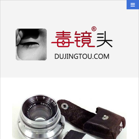
毒镜头
沿着时光逆流而上