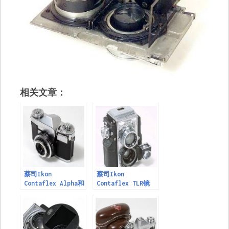
相关文章：
蔡司Ikon
蔡司Ikon
Contaflex Alpha和
Contaflex TLR镜
Beta，Zeiss Ikon
头，Zeiss Ikon
Contaflex Alpha
Contaflex TLR
and Beta
Lenses