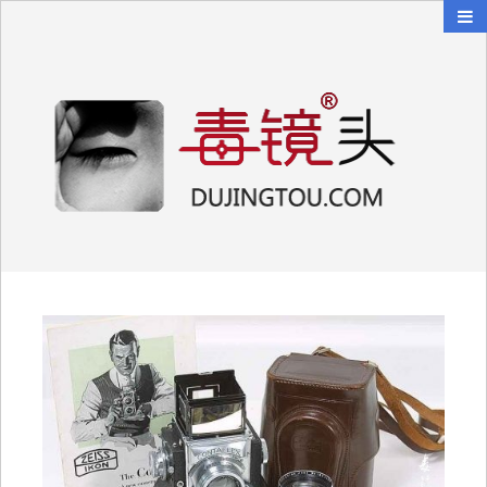
毒镜头
沿着时光逆流而上