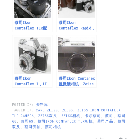
蔡司Ikon
蔡司Ikon
Contaflex TLR配
Contaflex Rapid，
件，Zeiss Ikon
Zeiss Ikon
Contaflex TLR
Contaflex Rapid
Accessories
蔡司Ikon
蔡司Ikon Contarex
Contaflex I，II，
显微镜相机，Zeiss
II和IV
Ikon Contarex
Microscope Camera
POSTED IN:
资料库
TAGGED IN:
CARL ZEISS
,
ZEISS
,
ZEISS IKON CONTAFLEX
TLR CAMERA
,
ZEISS双反
,
ZEISS相机
,
卡尔蔡司
,
蔡司
,
蔡司
66
,
蔡司69
,
蔡司IKON CONTAFLEX TLR相机
,
蔡司产品
,
蔡司
双反
,
蔡司旁轴
,
蔡司相机