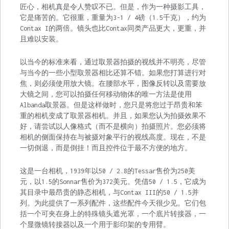
匠心，相机真是令人赞叹不已。但是，作为一种摄影工具，
它是痛苦的。它很重，重量为3-1 / 4磅（1.5千克），约为
Contax I的两倍。镜头也比Contax同类产品更大，更重，并
且难以安装。
以当今的标准来看，通过取景器拍摄的视线并不明亮，尽管
与当今的一些小型取景器相比还算不错。如果您打算进行对
焦，则必须使用放大镜。在腰部水平，图像反转以及需要放
大镜之间，您可以拍摄任何移动物体的唯一方法是使用
Albanda取景器。但是这样做时，您只是将您过于昂贵和笨
重的相机变成了取景器相机。并且，如果您认为拍摄效果不
好，请尝试以人像格式（而不是横向）拍摄照片。您必须将
相机的侧面保持在与被摄对象平行的视线高度。现在，不是
一切倒退，而是倒挂！而且控件位于最不方便的地方。
这是一台相机，1939年以50 / 2.8的Tessar售价为250美
元，以1.5的Sonnar售价为372美元。凭借50 / 1.5，它成为
其目录中最昂贵的静态相机，与Contax III的50 / 1.5并
列。为此提供了一系列配件，这些配件今天很少见。它们包
括一个可夹在身上的特殊镜头遮光罩，一个底片转接器，一
个显微镜转接器以及一个用于影印架的专用臂。