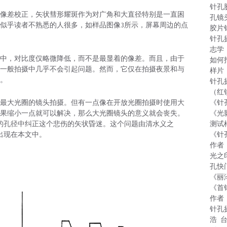
针孔
像差校正，矢状彗形耀斑作为对广角和大直径特别是一直困
孔镜
似乎读者不熟悉的人很多，如样品图像3所示，屏幕周边的点
胶片
针孔
志学
中，对比度仅略微降低，而不是最显着的像差。而且，由于
如何
在一般拍摄中几乎不会引起问题。然而，它仅在拍摄夜景和与
样片
。
针孔
（红
《针
最大光圈的镜头拍摄。但有一点像在开放光圈拍摄时使用大
《光
果缩小一点就可以解决，那么大光圈镜头的意义就会丧失。
测试
开放的孔径中纠正这个悲伤的矢状昏迷。这个问题由清水义之
《针
经常出现在本文中。
作者
光之
孔快
《丽
《首
作者
针孔
浩 