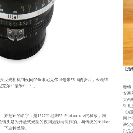
【活
反光相机到夜间OP鱼眼尼克尔10毫米F5.6的谈话，今晚继
克尔58毫米F1.2 。
毒镜
安塞
大画
针孔
《光
把它的名字，是1977年尼康F2 Photomic A的释放，同
阎七
这款镜头是为开放式光圈的夜间摄影而制作的。与传统的Nikkor
决定
来解释一下这种差异。
距是