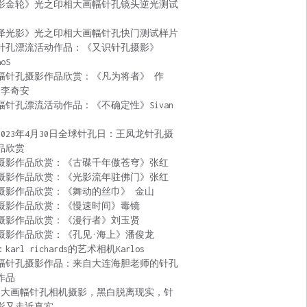
影金轮》光之印相大画幅针孔镜头逆光测试
泽光影》光之印相大画幅针孔快门测试样片
针孔漂流活动作品：《又识针孔摄影》
aoS
幅针孔摄影作品欣赏：《凡为将者》 作
 李奇安
幅针孔漂流活动作品：《不确定性》Sivan
2023年4月30日全球针孔日：王凤龙针孔摄
品欣赏
摄影作品欣赏：《古碟千年傲苍穹》张红
摄影作品欣赏：《光影流年驻佛门》张红
摄影作品欣赏：《舞动的丝巾》 金山
摄影作品欣赏：《慢速时间》毒镜
摄影作品欣赏：《漫行者》刘玉贤
摄影作品欣赏：《孔见·海上》潘俊龙
karl richards的艺术相机Karlos
幅针孔摄影作品：来自大连海胆老师的针孔
作品
:大画幅针孔相机摄影，黑白脱离现实，针
影又走近真实