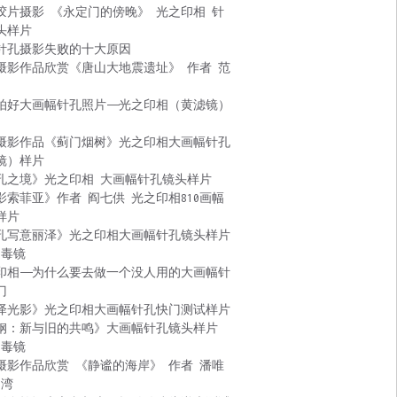
胶片摄影 《永定门的傍晚》 光之印相 针
头样片
针孔摄影失败的十大原因
摄影作品欣赏《唐山大地震遗址》 作者 范
拍好大画幅针孔照片——光之印相（黄滤镜）
摄影作品《蓟门烟树》光之印相大画幅针孔
镜）样片
孔之境》光之印相 大画幅针孔镜头样片
影索菲亚》作者 阎七供 光之印相810画幅
样片
孔写意丽泽》光之印相大画幅针孔镜头样片
 毒镜
印相——为什么要去做一个没人用的大画幅针
门
泽光影》光之印相大画幅针孔快门测试样片
钢：新与旧的共鸣》大画幅针孔镜头样片
 毒镜
摄影作品欣赏 《静谧的海岸》 作者 潘唯
台湾