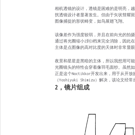
相机透镜的设计，透镜是困难的是明亮，越
扰透镜设计者显著发生。但由于矢状彗耀斑
图像捕捉的形状畸变，如鸟展翅飞翔。
该像差作为强度较弱，并且在前向光的拍摄
通过将光圈缩小2到3档来完全消除，因此
主体是点图像的高对比度的天体时非常显眼
夜景和星星是黑暗的主体，所以我想用可能
光圈镜头的特性会穿着像羽毛面纱。虽然如
正是这个Noctikkor开发出来，用于从
（Yoshiyuki Shimizu）解决，该论文
2，镜片组成