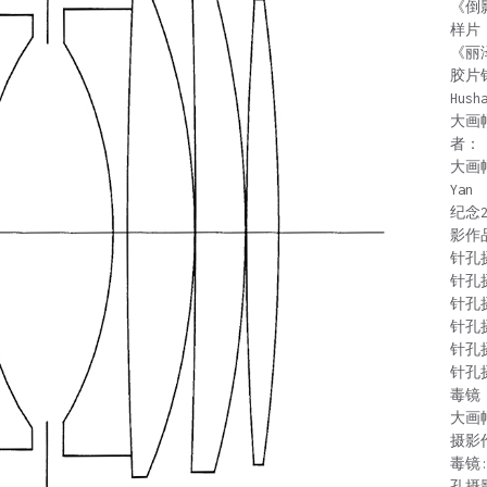
《倒
样片
《丽
胶片
Hush
大画
者：
大画
Yan
纪念
影作
针孔
针孔
针孔
针孔
针孔
针孔
毒镜：
大画
摄影
毒镜
孔摄