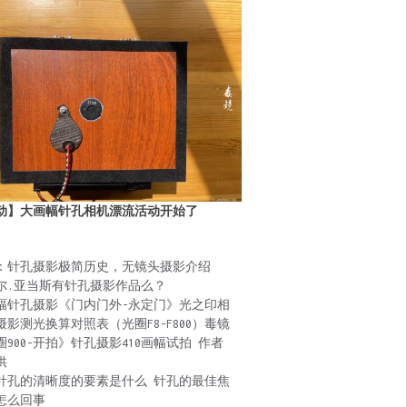
动】大画幅针孔相机漂流活动开始了
：针孔摄影极简历史，无镜头摄影介绍
尔.亚当斯有针孔摄影作品么？
幅针孔摄影《门内门外-永定门》光之印相
摄影测光换算对照表（光圈F8-F800）毒镜
圈900-开拍》针孔摄影410画幅试拍 作者
供
针孔的清晰度的要素是什么 针孔的最佳焦
怎么回事