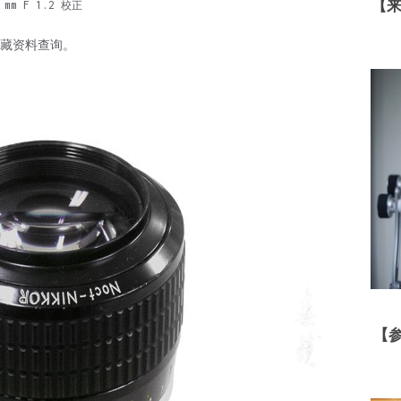
【
 mm F 1.2
校正
机收藏资料查询。
【