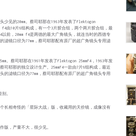
M42镜头少见的20mm。蔡司耶那在1963年发表了Flektogon
mm f4由10片6组构成，有一个3片胶合组，两个两片胶合组，最
m f4以前，20mm f4是两德的最大广角镜头，就连当时的西德专
的滤镜口径为77mm，蔡司耶那配有原厂的超广角镜头专用滤
5mm。蔡司耶那在1961年发表了Flektogon 25mmF4，1963年发
完全是蔡司耶那的独立设计生产。25mmF4一款由7片6组构成，最近
镜头的滤镜口径为77mm，蔡司耶那配有原厂的超广角镜头专用
啥差别。
现烂，还有个长相奇怪的「星际大战」版，收藏用的天价镜，成像没有
结构先行试作版，产量不大，很少见。