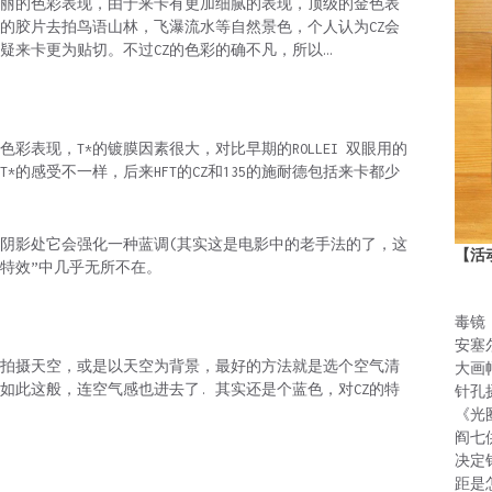
丽的色彩表现，由于来卡有更加细腻的表现，顶级的金色表
的胶片去拍鸟语山林，飞瀑流水等自然景色，个人认为CZ会
疑来卡更为贴切。不过CZ的色彩的确不凡，所以…
色彩表现，T*的镀膜因素很大，对比早期的ROLLEI 双眼用的
*的感受不一样，后来HFT的CZ和135的施耐德包括来卡都少
于阴影处它会强化一种蓝调(其实这是电影中的老手法的了，这
【活
头特效”中几乎无所不在。
毒镜
安塞
是拍摄天空，或是以天空为背景，最好的方法就是选个空气清
大画
如此这般，连空气感也进去了. 其实还是个蓝色，对CZ的特
针孔
《光
阎七
决定
距是