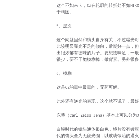
这个不如来卡，CZ在轮廓的转折处不如NIK
于构图。
5、层次
这个问题固然和镜头自身有关，不过曝光对”
比较明显曝光不足的倾向，后期好一点，但
出很浓郁有德味的片子。要想德味足，一般
很少，要不干脆模糊掉，做背景。另外很多
6、模糊
这是CZ的毒中最毒的，无药可解。
此外还有逆光的表现，这个就不说了，最好
东蔡（Carl Zeiss Jena）基本上可
白银时代的镜头通体银白色，镜片没有镀膜
代的镜头全为无段光圈，以玻璃锻冶的退火