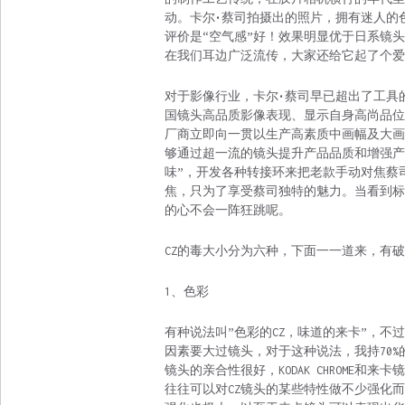
动。卡尔•蔡司拍摄出的照片，拥有迷人的
评价是“空气感”好！效果明显优于日系镜
在我们耳边广泛流传，大家还给它起了个爱
对于影像行业，卡尔•蔡司早已超出了工具
国镜头高品质影像表现、显示自身高尚品位
厂商立即向一贯以生产高素质中画幅及大画
够通过超一流的镜头提升产品品质和增强产
味”，开发各种转接环来把老款手动对焦蔡
焦，只为了享受蔡司独特的魅力。当看到标有
的心不会一阵狂跳呢。
CZ的毒大小分为六种，下面一一道来，有
1、色彩
有种说法叫”色彩的CZ，味道的来卡”，不
因素要大过镜头，对于这种说法，我持70%的赞
镜头的亲合性很好，KODAK CHROME和来
往往可以对CZ镜头的某些特性做不少强化而