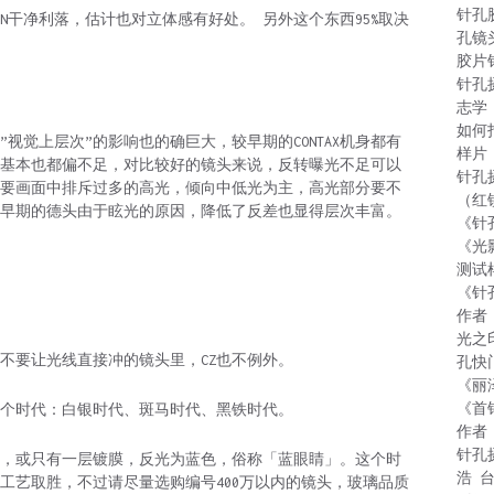
针孔
ON干净利落，估计也对立体感有好处。 另外这个东西95%取决
孔镜
胶片
针孔
志学
如何
视觉上层次”的影响也的确巨大，较早期的CONTAX机身都有
样片
基本也都偏不足，对比较好的镜头来说，反转曝光不足可以
针孔
要画面中排斥过多的高光，倾向中低光为主，高光部分要不
（红
早期的德头由于眩光的原因，降低了反差也显得层次丰富。
《针
《光
测试
《针
作者
光之
不要让光线直接冲的镜头里，CZ也不例外。
孔快
《丽
《首
以分为3个时代：白银时代、斑马时代、黑铁时代。
作者
针孔
，或只有一层镀膜，反光为蓝色，俗称「蓝眼睛」。这个时
浩 
工艺取胜，不过请尽量选购编号400万以内的镜头，玻璃品质