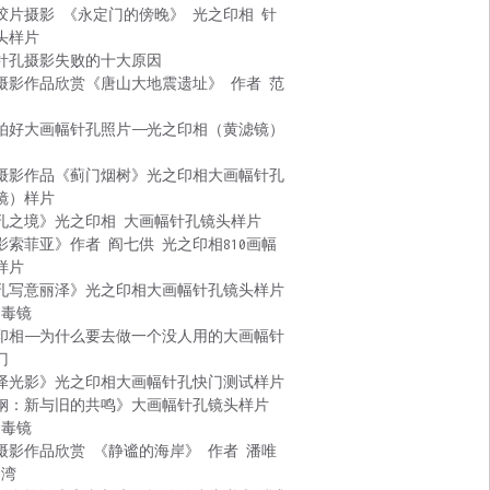
胶片摄影 《永定门的傍晚》 光之印相 针
头样片
针孔摄影失败的十大原因
摄影作品欣赏《唐山大地震遗址》 作者 范
拍好大画幅针孔照片——光之印相（黄滤镜）
摄影作品《蓟门烟树》光之印相大画幅针孔
镜）样片
孔之境》光之印相 大画幅针孔镜头样片
影索菲亚》作者 阎七供 光之印相810画幅
样片
孔写意丽泽》光之印相大画幅针孔镜头样片
 毒镜
印相——为什么要去做一个没人用的大画幅针
门
泽光影》光之印相大画幅针孔快门测试样片
钢：新与旧的共鸣》大画幅针孔镜头样片
 毒镜
摄影作品欣赏 《静谧的海岸》 作者 潘唯
台湾