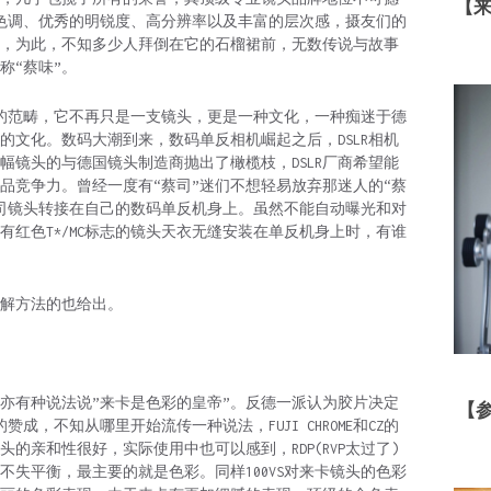
【
色调、优秀的明锐度、高分辨率以及丰富的层次感，摄友们的
头，为此，不知多少人拜倒在它的石榴裙前，无数传说与故事
称“蔡味”。
的范畴，它不再只是一支镜头，更是一种文化，一种痴迷于德
的文化。数码大潮到来，数码单反相机崛起之后，DSLR相机
幅镜头的与德国镜头制造商抛出了橄榄枝，DSLR厂商希望能
品竞争力。曾经一度有“蔡司”迷们不想轻易放弃那迷人的“蔡
司镜头转接在自己的数码单反机身上。虽然不能自动曝光和对
红色T*/MC标志的镜头天衣无缝安装在单反机身上时，有谁
破解方法的也给出。
过亦有种说法说”来卡是色彩的皇帝”。反德一派认为胶片决定
【
成，不知从哪里开始流传一种说法，FUJI CHROME和CZ的
卡镜头的亲和性很好，实际使用中也可以感到，RDP(RVP太过了)
不失平衡，最主要的就是色彩。同样100VS对来卡镜头的色彩