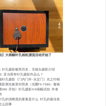
动】大画幅针孔相机漂流活动开始了
：针孔摄影极简历史，无镜头摄影介绍
尔.亚当斯有针孔摄影作品么？
幅针孔摄影《门内门外-永定门》光之印相
摄影测光换算对照表（光圈F8-F800）毒镜
圈900-开拍》针孔摄影410画幅试拍 作者
供
针孔的清晰度的要素是什么 针孔的最佳焦
怎么回事