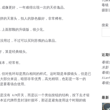
毒镜
0的人像版本，成像更好，一年难得出现一次的天价逸品。
摄影
跟双高斯拼的天塞头，拍人的肤色极好，非常稀有。
搜索
构人像头，上面那颗的升级版，很少见。
品，小弟没用过，不过可以买到苏俄的山寨品。
非常好，算是经典镜头。
近期
毒镜
own版本，经常有。
水影
毒镜
镜身黑色，但对焦环却是黑白相间的样式。这时期是单膜镜头，但是已
Xian
大部分来说，暗部非常优秀，高光稍弱，色彩是一等一的
毒镜
是要看场合使用。
是没有 A/M开关，而是以一个类似按钮的结构，按下去才缩
最新
本近代牌昂贵封顶针接环，那还是避免使用这个时期的镜