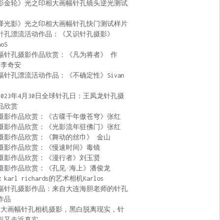
影金轮》光之印相大画幅针孔镜头逆光测试
泽光影》光之印相大画幅针孔快门测试样片
针孔漂流活动作品：《又识针孔摄影》
aoS
幅针孔摄影作品欣赏：《凡为将者》 作
 李奇安
幅针孔漂流活动作品：《不确定性》Sivan
2023年4月30日全球针孔日：王凤龙针孔摄
品欣赏
摄影作品欣赏：《古碟千年傲苍穹》张红
摄影作品欣赏：《光影流年驻佛门》张红
摄影作品欣赏：《舞动的丝巾》 金山
摄影作品欣赏：《慢速时间》毒镜
摄影作品欣赏：《漫行者》刘玉贤
摄影作品欣赏：《孔见·海上》潘俊龙
karl richards的艺术相机Karlos
幅针孔摄影作品：来自大连海胆老师的针孔
作品
:大画幅针孔相机摄影，黑白脱离现实，针
影又走近真实