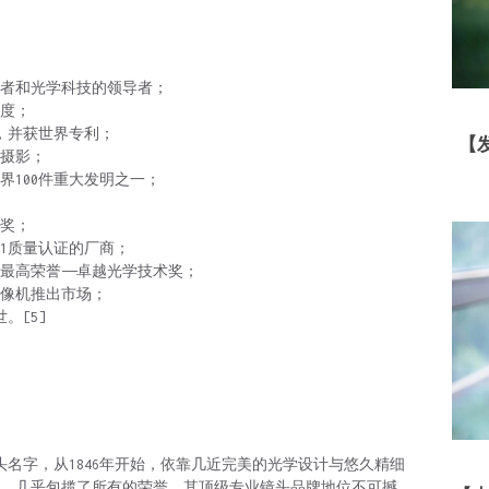
造者和光学科技的领导者；
精度；
术，并获世界专利；
【
头摄影；
界100件重大发明之一；
大奖；
001质量认证的厂商；
技最高荣誉——卓越光学技术奖；
、摄像机推出市场；
。[5]
头名字，从1846年开始，依靠几近完美的光学设计与悠久精细
，几乎包揽了所有的荣誉，其顶级专业镜头品牌地位不可撼