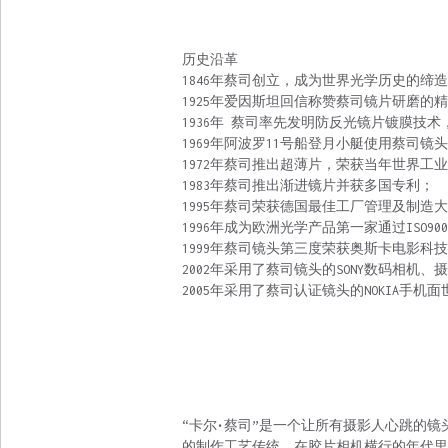
历史沿革
1846年蔡司创立，成为世界光学历史的缔
1925年爱因斯坦回信称赞蔡司镜片研磨的
1936年 蔡司率先发明防反光镜片镀膜技
1969年阿波罗11号船登月小艇使用蔡司镜
1972年蔡司推出超薄片，荣获当年世界工业
1983年蔡司推出渐进镜片并获多国专利；
1995年蔡司荣获德国最佳工厂管理及制造
1996年成为欧洲光学产品第一家通过ISO9
1999年蔡司镜头第三度荣获奥斯卡电影科
2002年采用了蔡司镜头的SONY数码相机
2005年采用了蔡司认证镜头的NOKIA手机面世
“卡尔•蔡司”是一个让所有摄影人心跳的镜
的制作工艺传统，在胶片相机横行的年代里