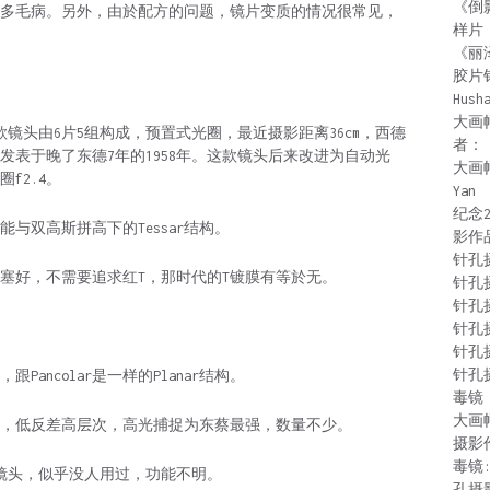
《倒
多毛病。另外，由於配方的问题，镜片变质的情况很常见，
样片
《丽
胶片
Hush
大画
51年，这款镜头由6片5组构成，预置式光圈，最近摄影距离36cm，西德
者：
mm f4则发表于晚了东德7年的1958年。这款镜头后来改进为自动光
大画
f2.4。
Yan
纪念
好，能与双高斯拼高下的Tessar结构。
影作
针孔
比后期天塞好，不需要追求红T，那时代的T镀膜有等於无。
针孔
针孔
针孔
针孔
针孔
，跟Pancolar是一样的Planar结构。
毒镜：
大画
，成像超优，低反差高层次，高光捕捉为东蔡最强，数量不少。
摄影
毒镜
产的特殊镜头，似乎没人用过，功能不明。
孔摄