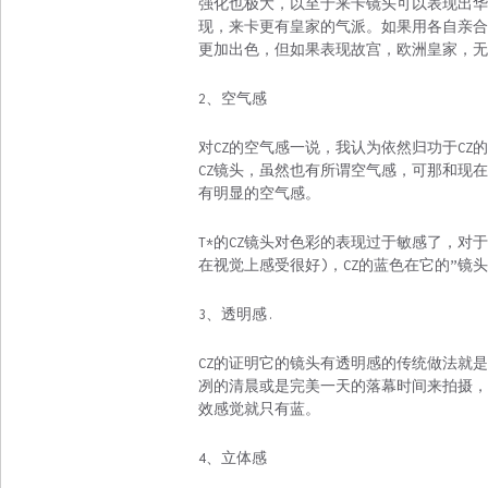
强化也极大，以至于来卡镜头可以表现出华
现，来卡更有皇家的气派。如果用各自亲合
更加出色，但如果表现故宫，欧洲皇家，无
2、空气感
对CZ的空气感一说，我认为依然归功于CZ的
CZ镜头，虽然也有所谓空气感，可那和现在T
有明显的空气感。
T*的CZ镜头对色彩的表现过于敏感了，对
在视觉上感受很好)，CZ的蓝色在它的”镜
3、透明感.
CZ的证明它的镜头有透明感的传统做法就
冽的清晨或是完美一天的落幕时间来拍摄，
效感觉就只有蓝。
4、立体感