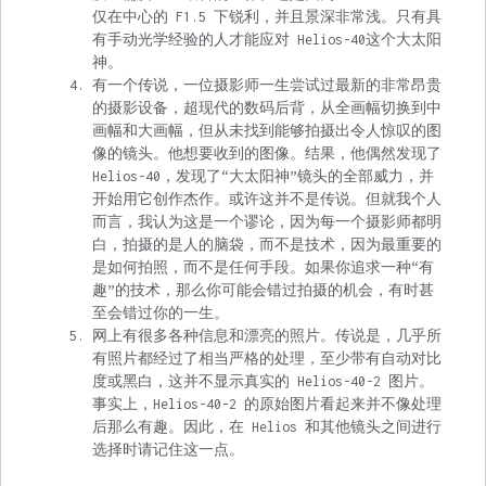
仅在中心的 F1.5 下锐利，并且景深非常浅。只有具
有手动光学经验的人才能应对 Helios-40这个大太阳
神。
有一个传说，一位摄影师一生尝试过最新的非常昂贵
的摄影设备，超现代的数码后背，从全画幅切换到中
画幅和大画幅，但从未找到能够拍摄出令人惊叹的图
像的镜头。他想要收到的图像。结果，他偶然发现了
Helios-40，发现了“大太阳神”镜头的全部威力，并
开始用它创作杰作。或许这并不是传说。但就我个人
而言，我认为这是一个谬论，因为每一个摄影师都明
白，拍摄的是人的脑袋，而不是技术，因为最重要的
是如何拍照，而不是任何手段。如果你追求一种“有
趣”的技术，那么你可能会错过拍摄的机会，有时甚
至会错过你的一生。
网上有很多各种信息和漂亮的照片。传说是，几乎所
有照片都经过了相当严格的处理，至少带有自动对比
度或黑白，这并不显示真实的 Helios-40-2 图片。
事实上，Helios-40-2 的原始图片看起来并不像处理
后那么有趣。因此，在 Helios 和其他镜头之间进行
选择时请记住这一点。