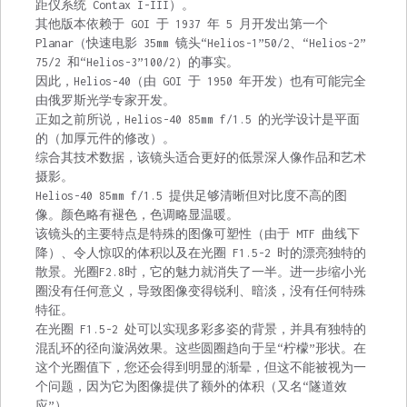
距仪系统 Contax I-III）。
其他版本依赖于 GOI 于 1937 年 5 月开发出第一个
Planar（快速电影 35mm 镜头“Helios-1”50/2、“Helios-2”
75/2 和“Helios-3”100/2）的事实。
因此，Helios-40（由 GOI 于 1950 年开发）也有可能完全
由俄罗斯光学专家开发。
正如之前所说，Helios-40 85mm f/1.5 的光学设计是平面
的（加厚元件的修改）。
综合其技术数据，该镜头适合更好的低景深人像作品和艺术
摄影。
Helios-40 85mm f/1.5 提供足够清晰但对比度不高的图
像。颜色略有褪色，色调略显温暖。
该镜头的主要特点是特殊的图像可塑性（由于 MTF 曲线下
降）、令人惊叹的体积以及在光圈 F1.5-2 时的漂亮独特的
散景。光圈F2.8时，它的魅力就消失了一半。进一步缩小光
圈没有任何意义，导致图像变得锐利、暗淡，没有任何特殊
特征。
在光圈 F1.5-2 处可以实现多彩多姿的背景，并具有独特的
混乱环的径向漩涡效果。这些圆圈趋向于呈“柠檬”形状。在
这个光圈值下，您还会得到明显的渐晕，但这不能被视为一
个问题，因为它为图像提供了额外的体积（又名“隧道效
应”）。