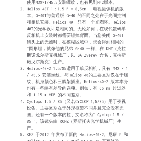
使用M39×1/45,2安装螺纹，也有见到M42版本。
Helios-40T 1：1,5 F = 8,5cm – 电视摄像机的版
本。G-40T与普通版 G-40 的不同之处在于光圈控制
和相机安装。Helios-40T 只有一个光圈环。Helios-
40T的光学设计是相同的。无论如何，在现代数码单
反相机上安装时都需要锯掉背面。当您关闭 G-40T
镜头上的光圈时，在模糊区域中，您会得到相同的
“圆形锯，就像他的兄弟 G-40 一样。在 KMZ（克拉
斯诺戈尔斯克机械厂，以 SA Zverev 命名，克拉斯
诺戈尔斯克）生产。
Helios-40-2 1.5/85适用于单反相机，具有 M42 × 1
/ 45,5 安装螺纹。与Helios-40的主要区别仅在于螺
纹、机身颜色和三脚架插座。Helios-40-2 版本本身
也有一些略有差异的选项。例如，有 66 mm 过滤器
和 1.15 m MDF 的不同差别。
Cyclops 1.5 / 85（又名CYCLOP 1,5/85）用于夜视
设备。主要区别在于外形框架不同并且完全没有光
圈。还有一个版本的拉丁文名称为“ Cyclop 1.5 /
85 ”。该镜头由 ROMZ（罗斯托夫光学机械厂）生
产。
KMZ 于2012 年发布了新的 Helios-40-2。尼康 F 和