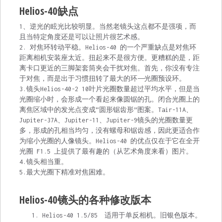
Helios-40缺点
1、逆光的眩光比较明显。当然老镜头这点都不是强项，而
且当特定角度还是可以让照片很艺术感。
2. 对焦环转动平稳。Helios-40 的一个严重缺点是对焦环
距离相机安装座太近。扭起来不是很方便。更糟糕的是，距
离卡口更近的三脚架套筒夹会干扰对焦。首先，你没有专注
于对焦，而是出于习惯扭转了最大的环——光圈预设环。
3.镜头Helios-40-2 10叶片光圈数量超过平均水平，但是当
光圈缩小时，会形成一个看起来像圆锯的孔。闭合光圈上的
离焦区域中的发光点变成“圆形锯齿形”图案。Tair-11A、
Jupiter-37A、Jupiter-11、Jupiter-9镜头的光圈数量更
多，形成的孔相当均匀，没有螺母和锯齿感，因此更适合作
为缩小光圈的人像镜头。Helios-40 的优点仅在于它在全开
光圈 F1.5 上提供了最有趣的（从艺术角度来看）图片。
4.镜头相当重。
5.最大光圈下精准对焦困难。
Helios-40镜头的各种修改版本
Helios-40 1.5/85 适用于单反相机。旧银色版本。