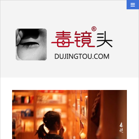
毒镜头
沿着时光逆流而上